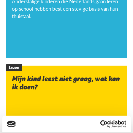
Anderstalige kinderen die Nederlands gaan leren
op school hebben best een stevige basis van hun
thuistaal.
Lezen
Mijn kind leest niet graag, wat kan
ik doen?