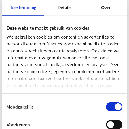
Toestemming
Details
Over
Lees de 3 tips
Deze website maakt gebruik van cookies
Lezen
We gebruiken cookies om content en advertenties te
Mijn kind kan lezen, heeft het zin
personaliseren, om functies voor social media te bieden
dat ik nog voorlees?
en om ons websiteverkeer te analyseren. Ook delen we
informatie over uw gebruik van onze site met onze
partners voor social media, adverteren en analyse. Deze
partners kunnen deze gegevens combineren met andere
informatie die u aan ze heeft verstrekt of die ze hebben
verzameld op basis van uw gebruik van hun services.
Toestemmingsselectie
Noodzakelijk
Lezen
Voorkeuren