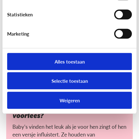
Helpt voorlezen bij leren lezen?
Statistieken
Voorlezen aan jonge kinderen zorgt ervoor dat ze
makkelijker leren lezen. Maar wat maakt het voor
hen makkelijker?
Marketing
Alles toestaan
Selectie toestaan
Lezen
Weigeren
Heeft het nut dat ik mijn baby
voorlees?
Baby’s vinden het leuk als je voor hen zingt of hen
een versje influistert. Ze houden van