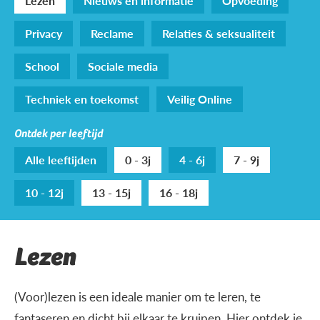
Lezen
Nieuws en informatie
Opvoeding
Privacy
Reclame
Relaties & seksualiteit
School
Sociale media
Techniek en toekomst
Veilig Online
Ontdek per leeftijd
Alle leeftijden
0 - 3j
4 - 6j
7 - 9j
10 - 12j
13 - 15j
16 - 18j
Lezen
(Voor)lezen is een ideale manier om te leren, te
fantaseren en dicht bij elkaar te kruipen. Hier ontdek je