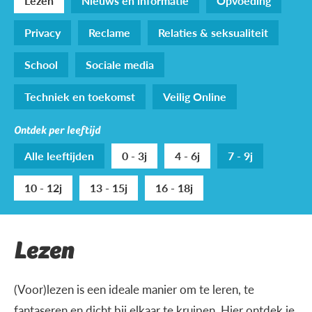
Lezen
Nieuws en informatie
Opvoeding
Privacy
Reclame
Relaties & seksualiteit
School
Sociale media
Techniek en toekomst
Veilig Online
Ontdek per leeftijd
Alle leeftijden
0 - 3j
4 - 6j
7 - 9j
10 - 12j
13 - 15j
16 - 18j
Lezen
(Voor)lezen is een ideale manier om te leren, te
fantaseren en dicht bij elkaar te kruipen. Hier ontdek je