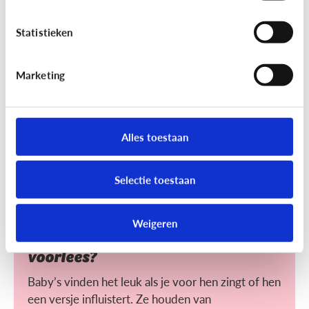
Helpt voorlezen bij leren lezen?
Statistieken
Voorlezen aan jonge kinderen zorgt ervoor dat ze
makkelijker leren lezen. Maar wat maakt het voor
hen makkelijker?
Marketing
Alles toestaan
Selectie toestaan
Lezen
Weigeren
Heeft het nut dat ik mijn baby
voorlees?
Baby’s vinden het leuk als je voor hen zingt of hen
een versje influistert. Ze houden van