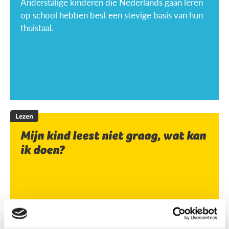
Anderstalige kinderen die Nederlands gaan leren
op school hebben best een stevige basis van hun
thuistaal.
Lezen
Mijn kind leest niet graag, wat kan
ik doen?