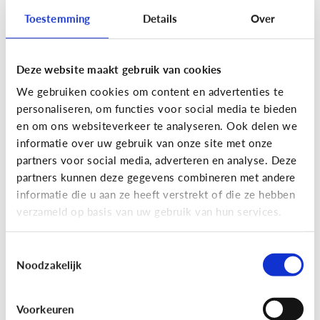
Toestemming
Details
Over
Lees de 3 tips
Deze website maakt gebruik van cookies
Lezen
We gebruiken cookies om content en advertenties te
Mijn kind kan lezen, heeft het zin
personaliseren, om functies voor social media te bieden
dat ik nog voorlees?
en om ons websiteverkeer te analyseren. Ook delen we
informatie over uw gebruik van onze site met onze
partners voor social media, adverteren en analyse. Deze
partners kunnen deze gegevens combineren met andere
informatie die u aan ze heeft verstrekt of die ze hebben
verzameld op basis van uw gebruik van hun services.
Toestemmingsselectie
Noodzakelijk
Lezen
Voorkeuren