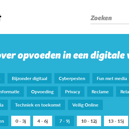
Zoeken
over opvoeden in een digitale
s
Bijzonder digitaal
Cyberpesten
Fun met media
nformatie
Opvoeding
Privacy
Reclame
Rela
ia
Techniek en toekomst
Veilig Online
den
0 - 3j
4 - 6j
7 - 9j
10 - 12j
13 - 15j