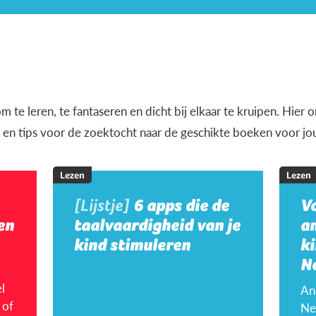
m te leren, te fantaseren en dicht bij elkaar te kruipen. Hier
en en tips voor de zoektocht naar de geschikte boeken voor jo
Lezen
Lezen
[Lijstje]
6 apps die de
V
en
taalvaardigheid van je
a
kind stimuleren
ki
N
l
An
 of
Ne