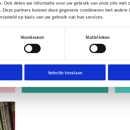
n. Ook delen we informatie over uw gebruik van onze site met o
Lezen
Lezen
e. Deze partners kunnen deze gegevens combineren met andere in
erzameld op basis van uw gebruik van hun services.
Wat is digitaal
D
voorlezen?
v
Voorkeuren
Statistieken
sje
Selectie toestaan
Hoe werkt het?
On