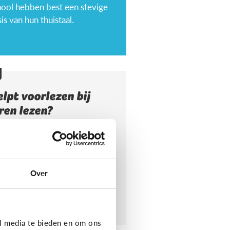
hool hebben best een stevige
is van hun thuistaal.
lpt voorlezen bij
ren lezen?
orlezen aan jonge kinderen
rgt ervoor dat ze makkelijker
ren lezen. Maar wat maakt het
or hen makkelijker?
Over
l media te bieden en om ons