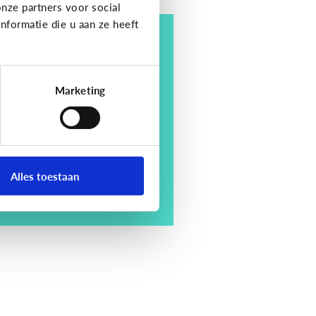
nze partners voor social
formatie die u aan ze heeft
e 4 voordelen van
oorlezen
Marketing
Alles toestaan
tdek ze hier