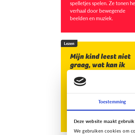
spelletjes spelen. Ze tonen het
verhaal door bewegende
beelden en muziek.
Lezen
Mijn kind leest niet
graag, wat kan ik
doen?
Toestemming
Lees de 3 tips
Deze website maakt gebruik
We gebruiken cookies om con