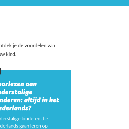
 ontdek je de voordelen van
uw kind.
oorlezen aan
nderstalige
nderen: altijd in het
ederlands?
derstalige kinderen die
derlands gaan leren op