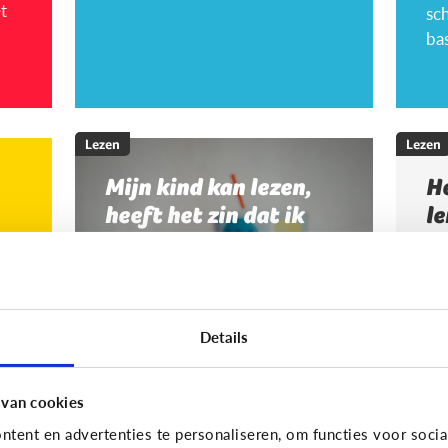
sc
bas
Lezen
Lezen
Mijn kind kan lezen,
He
heeft het zin dat ik
le
nog voorlees?
Vo
zo
le
vo
Details
 van cookies
tent en advertenties te personaliseren, om functies voor socia