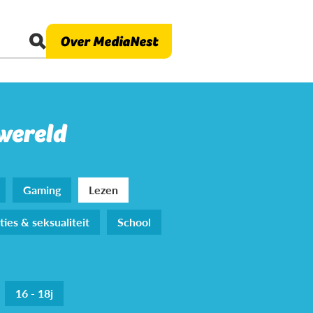
Over MediaNest
 wereld
Gaming
Lezen
ties & seksualiteit
School
16 - 18j