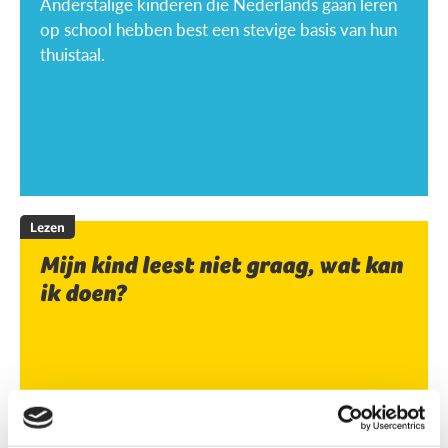
Anderstalige kinderen die Nederlands gaan leren
op school hebben best een stevige basis van hun
thuistaal.
Lezen
Mijn kind leest niet graag, wat kan
ik doen?