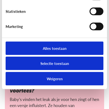
Helpt voorlezen bij leren lezen?
Statistieken
Voorlezen aan jonge kinderen zorgt ervoor dat ze
makkelijker leren lezen. Maar wat maakt het voor
hen makkelijker?
Marketing
Alles toestaan
Selectie toestaan
Lezen
Weigeren
Heeft het nut dat ik mijn baby
voorlees?
Baby’s vinden het leuk als je voor hen zingt of hen
een versje influistert. Ze houden van