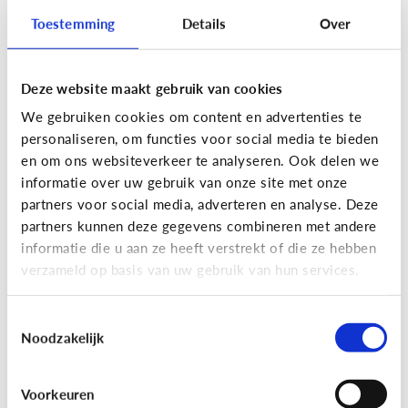
Toestemming
Details
Over
Lees de 3 tips
Deze website maakt gebruik van cookies
Lezen
We gebruiken cookies om content en advertenties te
Mijn kind kan lezen, heeft het zin
personaliseren, om functies voor social media te bieden
dat ik nog voorlees?
en om ons websiteverkeer te analyseren. Ook delen we
informatie over uw gebruik van onze site met onze
partners voor social media, adverteren en analyse. Deze
partners kunnen deze gegevens combineren met andere
informatie die u aan ze heeft verstrekt of die ze hebben
verzameld op basis van uw gebruik van hun services.
Toestemmingsselectie
Noodzakelijk
Lezen
Voorkeuren