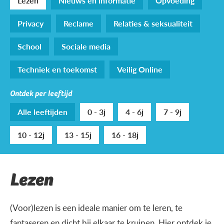
Lezen
Nieuws en informatie
Opvoeding
Privacy
Reclame
Relaties & seksualiteit
School
Sociale media
Techniek en toekomst
Veilig Online
Ontdek per leeftijd
Alle leeftijden
0 - 3j
4 - 6j
7 - 9j
10 - 12j
13 - 15j
16 - 18j
Lezen
(Voor)lezen is een ideale manier om te leren, te
fantaseren en dicht bij elkaar te kruipen. Hier ontdek je