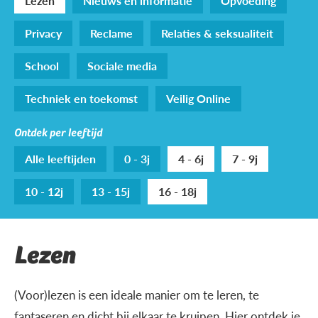
Lezen
Nieuws en informatie
Opvoeding
Privacy
Reclame
Relaties & seksualiteit
School
Sociale media
Techniek en toekomst
Veilig Online
Ontdek per leeftijd
Alle leeftijden
0 - 3j
4 - 6j
7 - 9j
10 - 12j
13 - 15j
16 - 18j
Lezen
(Voor)lezen is een ideale manier om te leren, te
fantaseren en dicht bij elkaar te kruipen. Hier ontdek je