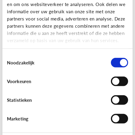
en om ons websiteverkeer te analyseren. Ook delen we
Lees de 3 tips
informatie over uw gebruik van onze site met onze
partners voor social media, adverteren en analyse. Deze
partners kunnen deze gegevens combineren met andere
Lezen
informatie die u aan ze heeft verstrekt of die ze hebben
verzameld op basis van uw gebruik van hun services.
Mijn kind kan lezen, heeft het zin
dat ik nog voorlees?
Toestemmingsselectie
Noodzakelijk
Voorkeuren
Statistieken
Marketing
Lezen