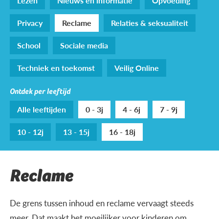
Lezen
Nieuws en informatie
Opvoeding
Privacy
Reclame
Relaties & seksualiteit
School
Sociale media
Techniek en toekomst
Veilig Online
Ontdek per leeftijd
Alle leeftijden
0 - 3j
4 - 6j
7 - 9j
10 - 12j
13 - 15j
16 - 18j
Reclame
De grens tussen inhoud en reclame vervaagt steeds
meer. Dat maakt het moeilijker voor kinderen om