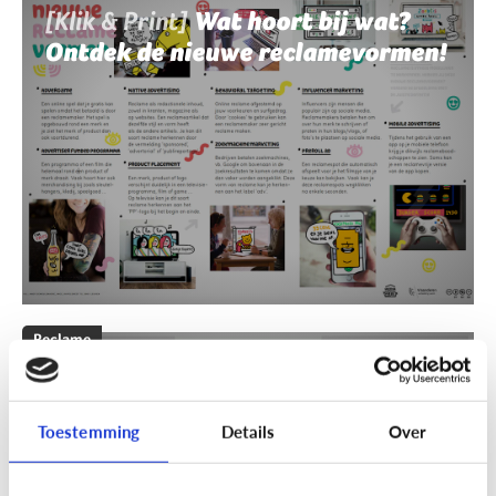
[Klik & Print]
Wat hoort bij wat?
Ontdek de nieuwe reclamevormen!
Reclame
[Klik & Print]
Reclamebingo
Toestemming
Details
Over