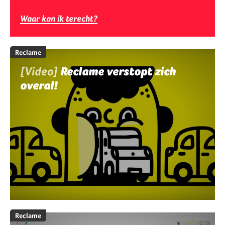
Waar kan ik terecht?
Reclame
[Video]
Reclame verstopt zich
overal!
Reclame