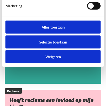
Marketing
Reclame
Kan het kwaad dat mijn kind
Alles toestaan
reclamegames speelt?
Selectie toestaan
Weigeren
Reclame
Heeft reclame een invloed op mijn