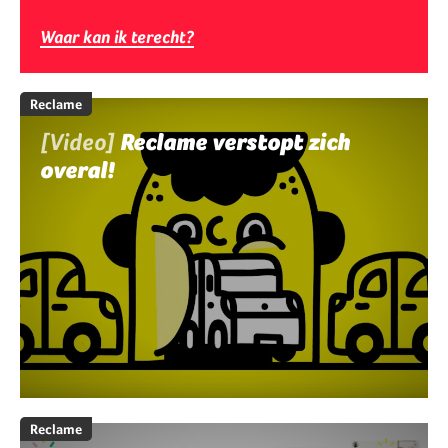
Waar kan ik terecht?
Reclame
[Video]
Reclame verstopt zich
overal!
Reclame