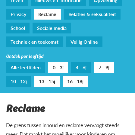
Lezen
Nieuws en informatie
Opvoeding
Privacy
Reclame
Relaties & seksualiteit
School
Sociale media
Techniek en toekomst
Veilig Online
Ontdek per leeftijd
Alle leeftijden
0 - 3j
4 - 6j
7 - 9j
10 - 12j
13 - 15j
16 - 18j
Reclame
De grens tussen inhoud en reclame vervaagt steeds
meer. Dat maakt het moeilijker voor kinderen om