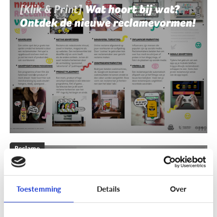
[Klik & Print]
Wat hoort bij wat?
Ontdek de nieuwe reclamevormen!
Reclame
[Klik & Print]
Reclamebingo
Toestemming
Details
Over