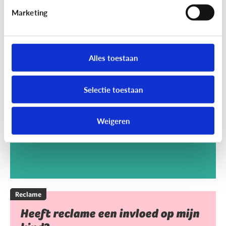
Marketing
Reclame
Kan het kwaad dat mijn kind
Alles toestaan
reclamegames speelt?
Selectie toestaan
Weigeren
Reclame
Heeft reclame een invloed op mijn