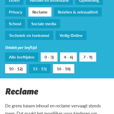
Lezen
Nieuws en informatie
Opvoeding
Privacy
Reclame
Relaties & seksualiteit
School
Sociale media
Techniek en toekomst
Veilig Online
Ontdek per leeftijd
Alle leeftijden
0 - 3j
4 - 6j
7 - 9j
10 - 12j
13 - 15j
16 - 18j
Reclame
De grens tussen inhoud en reclame vervaagt steeds
meer. Dat maakt het moeilijker voor kinderen om