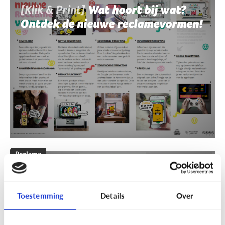
[Klik & Print]
Wat hoort bij wat?
Ontdek de nieuwe reclamevormen!
Reclame
[Klik & Print]
Reclamebingo
Toestemming
Details
Over