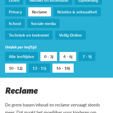
Lezen
Nieuws en informatie
Opvoeding
Privacy
Reclame
Relaties & seksualiteit
School
Sociale media
Techniek en toekomst
Veilig Online
Ontdek per leeftijd
Alle leeftijden
0 - 3j
4 - 6j
7 - 9j
10 - 12j
13 - 15j
16 - 18j
Reclame
De grens tussen inhoud en reclame vervaagt steeds
meer. Dat maakt het moeilijker voor kinderen om