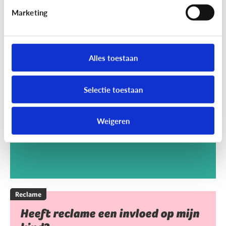
Marketing
Reclame
Kan het kwaad dat mijn kind
Alles toestaan
reclamegames speelt?
Selectie toestaan
Weigeren
Reclame
Heeft reclame een invloed op mijn