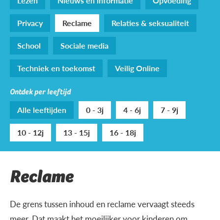
Lezen
Nieuws en informatie
Opvoeding
Privacy
Reclame
Relaties & seksualiteit
School
Sociale media
Techniek en toekomst
Veilig Online
Ontdek per leeftijd
Alle leeftijden
0 - 3j
4 - 6j
7 - 9j
10 - 12j
13 - 15j
16 - 18j
Reclame
De grens tussen inhoud en reclame vervaagt steeds
meer. Dat maakt het moeilijker voor kinderen om