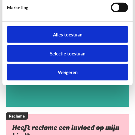
Marketing
Reclame
Kan het kwaad dat mijn kind
Alles toestaan
reclamegames speelt?
Selectie toestaan
Weigeren
Reclame
Heeft reclame een invloed op mijn