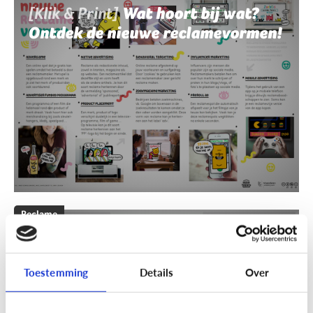
[Klik & Print]
Wat hoort bij wat?
Ontdek de nieuwe reclamevormen!
Reclame
[Klik & Print]
Reclamebingo
Toestemming
Details
Over