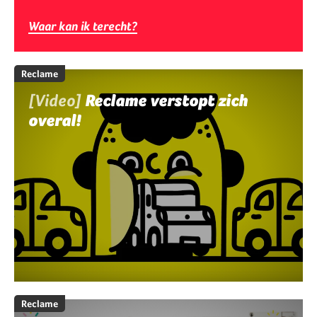
Waar kan ik terecht?
Reclame
[Video]
Reclame verstopt zich
overal!
Reclame