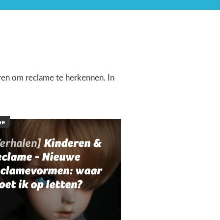
ren om reclame te herkennen. In
.
me
Verhalen]
Kinderen &
eclame - Nieuwe
eclamevormen: waar
et ik op letten?