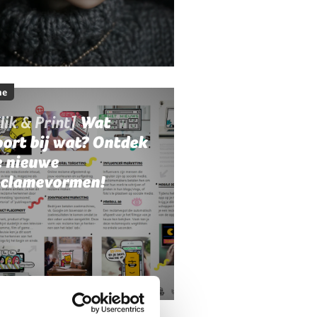
me
lik & Print]
Wat
ort bij wat? Ontdek
e nieuwe
eclamevormen!