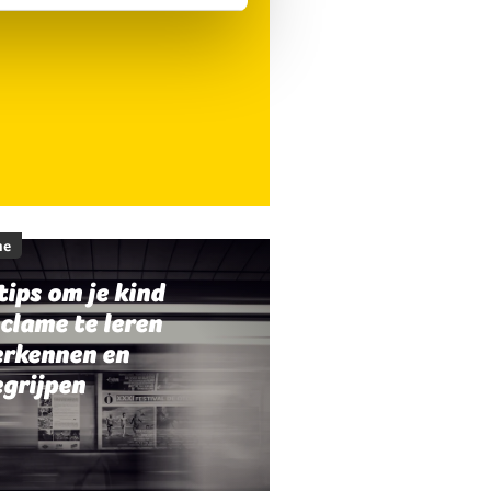
me
tips om je kind
clame te leren
erkennen en
egrijpen