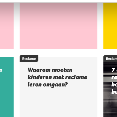
Reclame
Recla
n
Waarom moeten
7 
kinderen met reclame
re
leren omgaan?
h
b