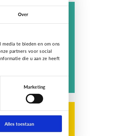
me
Over
an het kwaad dat
jn kind
eclamegames speelt?
l media te bieden en om ons
nze partners voor social
formatie die u aan ze heeft
Marketing
me
n ik kiezen welke
Alles toestaan
clame mijn kind
line ziet?