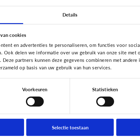
Reclame
Recla
Details
[Game]
Game jezelf
K
reclamewijs
mi
r
 van cookies
tent en advertenties te personaliseren, om functies voor socia
n. Ook delen we informatie over uw gebruik van onze site met o
e. Deze partners kunnen deze gegevens combineren met andere in
erzameld op basis van uw gebruik van hun services.
Leer reclame herkennen!
Voorkeuren
Statistieken
Reclame
Recla
Wie verzamelt info
Ka
Selectie toestaan
?
over mijn kinderen en
re
wat gebeurt ermee?
on