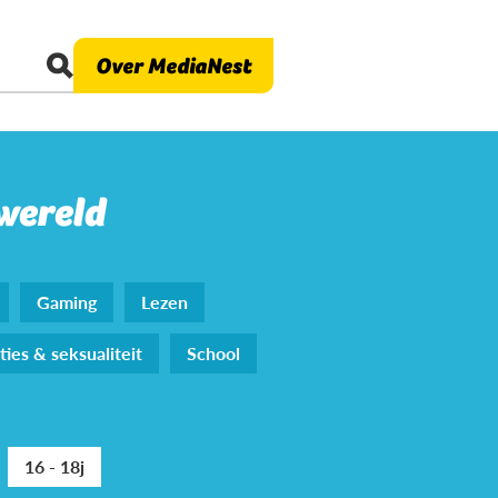
Over MediaNest
 wereld
Gaming
Lezen
ties & seksualiteit
School
16 - 18j