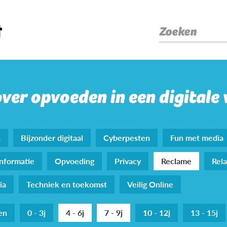
Zoeken
over opvoeden in een digitale
s
Bijzonder digitaal
Cyberpesten
Fun met media
nformatie
Opvoeding
Privacy
Reclame
Rela
ia
Techniek en toekomst
Veilig Online
den
0 - 3j
4 - 6j
7 - 9j
10 - 12j
13 - 15j