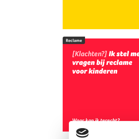
Reclame
[Klachten?]
Ik stel m
vragen bij reclame
voor kinderen
Waar kan ik terecht?