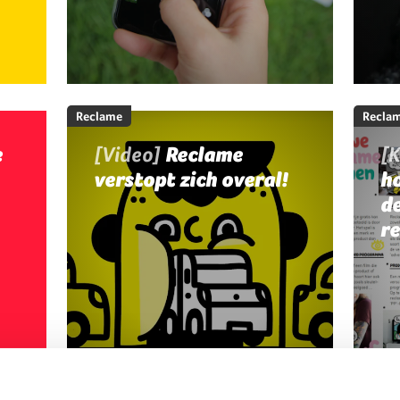
Reclame
Recla
e
[Video]
Reclame
[K
verstopt zich overal!
ho
d
r