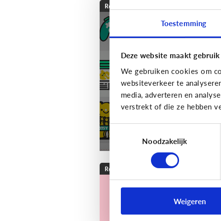
Reclame
Toestemming
[Klik & Print]
Reclamebingo
Deze website maakt gebruik
We gebruiken cookies om con
websiteverkeer te analysere
media, adverteren en analys
verstrekt of die ze hebben v
Toestemmingsselectie
Noodzakelijk
Reclame
Heeft reclame een
Weigeren
invloed op mijn kind