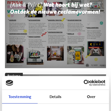
[Klik & Print]
Wat hoort bij wat?
Ontdek de nieuwe reclamevormen!
Reclame
[Klik & Print]
Reclamebingo
Toestemming
Details
Over