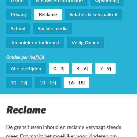
Lezen
Nieuws en informatie
Opvoeding
Privacy
Reclame
Relaties & seksualiteit
School
Sociale media
Techniek en toekomst
Veilig Online
Ontdek per leeftijd
Alle leeftijden
0 - 3j
4 - 6j
7 - 9j
10 - 12j
13 - 15j
16 - 18j
Reclame
De grens tussen inhoud en reclame vervaagt steeds
meer. Dat maakt het moeilijker voor kinderen om