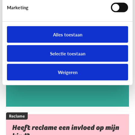
Marketing
Reclame
Kan het kwaad dat mijn kind
Alles toestaan
reclamegames speelt?
Selectie toestaan
Weigeren
Reclame
Heeft reclame een invloed op mijn