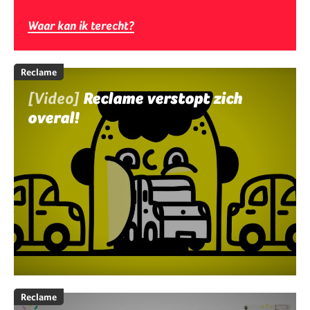
Waar kan ik terecht?
Reclame
[Video]
Reclame verstopt zich
overal!
Reclame