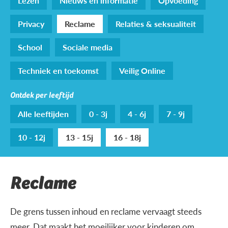
Lezen
Nieuws en informatie
Opvoeding
Privacy
Reclame
Relaties & seksualiteit
School
Sociale media
Techniek en toekomst
Veilig Online
Ontdek per leeftijd
Alle leeftijden
0 - 3j
4 - 6j
7 - 9j
10 - 12j
13 - 15j
16 - 18j
Reclame
De grens tussen inhoud en reclame vervaagt steeds
meer. Dat maakt het moeilijker voor kinderen om