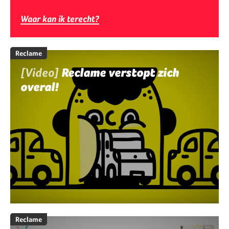
Waar kan ik terecht?
Reclame
[Video]
Reclame verstopt zich
overal!
Reclame