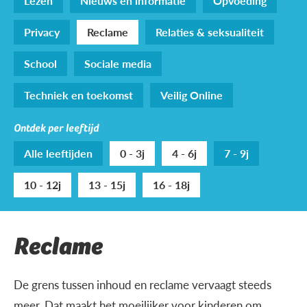
Lezen
Nieuws en informatie
Opvoeding
Privacy
Reclame
Relaties & seksualiteit
School
Sociale media
Techniek en toekomst
Veilig Online
Ontdek per leeftijd
Alle leeftijden
0 - 3j
4 - 6j
7 - 9j
10 - 12j
13 - 15j
16 - 18j
Reclame
De grens tussen inhoud en reclame vervaagt steeds
meer. Dat maakt het moeilijker voor kinderen om