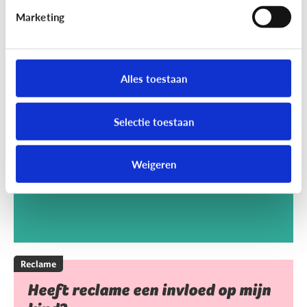
Marketing
Reclame
Kan het kwaad dat mijn kind
Alles toestaan
reclamegames speelt?
Selectie toestaan
Weigeren
Reclame
Heeft reclame een invloed op mijn