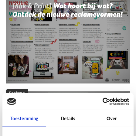
[Klik & Print]
Wat hoort bij wat?
Ontdek de nieuwe reclamevormen!
Reclame
[Klik & Print]
Reclamebingo
Toestemming
Details
Over