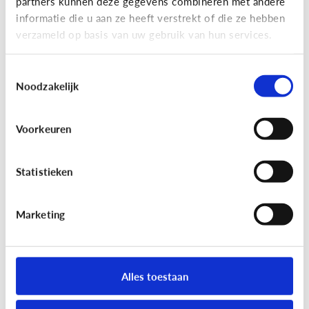
partners kunnen deze gegevens combineren met andere
informatie die u aan ze heeft verstrekt of die ze hebben
verzameld op basis van uw gebruik van hun services.
Toestemmingsselectie
Noodzakelijk
Reclame
Voorkeuren
Kan het kwaad dat mijn kind
reclamegames speelt?
Statistieken
Marketing
Alles toestaan