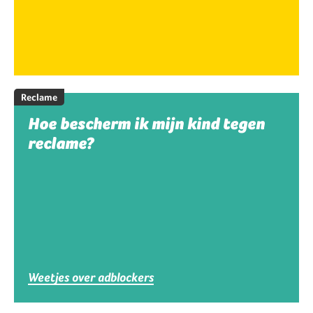
Reclame
Hoe bescherm ik mijn kind tegen
reclame?
Weetjes over adblockers