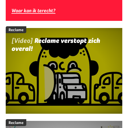
Waar kan ik terecht?
Reclame
[Video]
Reclame verstopt zich
overal!
Reclame