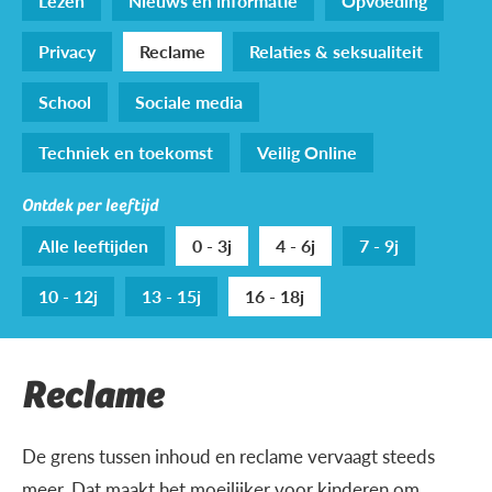
Lezen
Nieuws en informatie
Opvoeding
Privacy
Reclame
Relaties & seksualiteit
School
Sociale media
Techniek en toekomst
Veilig Online
Ontdek per leeftijd
Alle leeftijden
0 - 3j
4 - 6j
7 - 9j
10 - 12j
13 - 15j
16 - 18j
Reclame
De grens tussen inhoud en reclame vervaagt steeds
meer. Dat maakt het moeilijker voor kinderen om