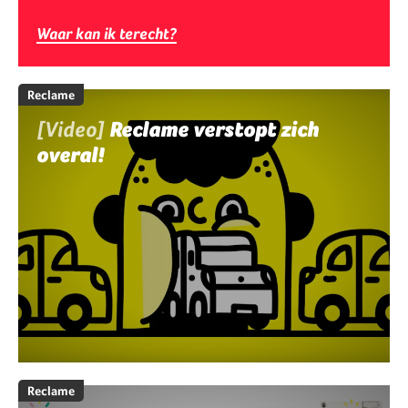
Waar kan ik terecht?
Reclame
[Video]
Reclame verstopt zich
overal!
Reclame