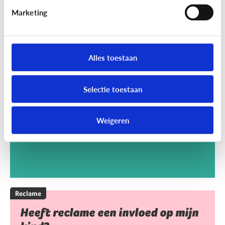
Marketing
Reclame
Kan het kwaad dat mijn kind
Alles toestaan
reclamegames speelt?
Selectie toestaan
Weigeren
Reclame
Heeft reclame een invloed op mijn