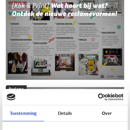
[Klik & Print]
Wat hoort bij wat?
Ontdek de nieuwe reclamevormen!
Reclame
[Klik & Print]
Reclamebingo
Toestemming
Details
Over