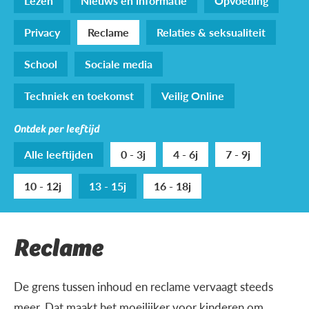
Lezen
Nieuws en informatie
Opvoeding
Privacy
Reclame
Relaties & seksualiteit
School
Sociale media
Techniek en toekomst
Veilig Online
Ontdek per leeftijd
Alle leeftijden
0 - 3j
4 - 6j
7 - 9j
10 - 12j
13 - 15j
16 - 18j
Reclame
De grens tussen inhoud en reclame vervaagt steeds
meer. Dat maakt het moeilijker voor kinderen om