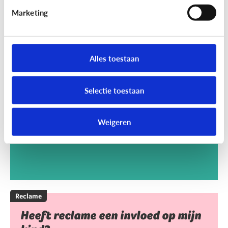
Marketing
Reclame
Kan het kwaad dat mijn kind
Alles toestaan
reclamegames speelt?
Selectie toestaan
Weigeren
Reclame
Heeft reclame een invloed op mijn