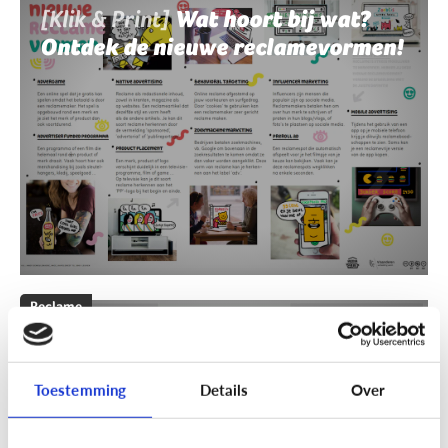
[Klik & Print]
Wat hoort bij wat?
Ontdek de nieuwe reclamevormen!
Reclame
[Klik & Print]
Reclamebingo
Toestemming
Details
Over