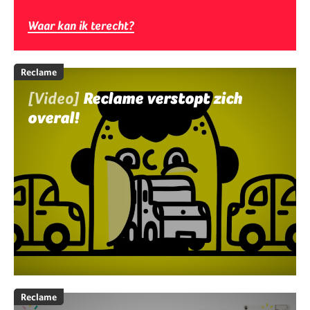
Waar kan ik terecht?
Reclame
[Video]
Reclame verstopt zich
overal!
Reclame