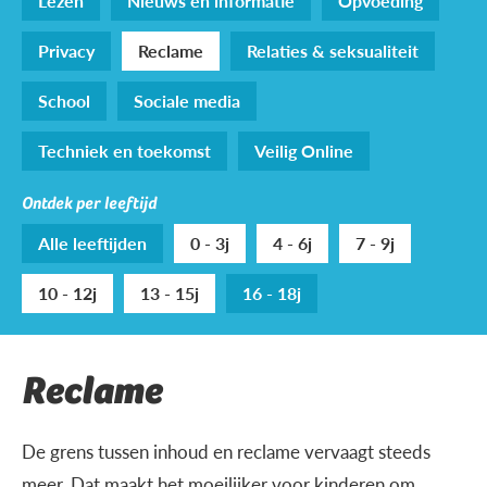
Lezen
Nieuws en informatie
Opvoeding
Privacy
Reclame
Relaties & seksualiteit
School
Sociale media
Techniek en toekomst
Veilig Online
Ontdek per leeftijd
Alle leeftijden
0 - 3j
4 - 6j
7 - 9j
10 - 12j
13 - 15j
16 - 18j
Reclame
De grens tussen inhoud en reclame vervaagt steeds
meer. Dat maakt het moeilijker voor kinderen om