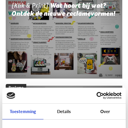
[Klik & Print]
Wat hoort bij wat?
Ontdek de nieuwe reclamevormen!
Reclame
[Klik & Print]
Reclamebingo
Toestemming
Details
Over