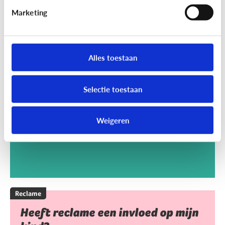
Marketing
Reclame
Kan het kwaad dat mijn kind
Alles toestaan
reclamegames speelt?
Selectie toestaan
Weigeren
Reclame
Heeft reclame een invloed op mijn