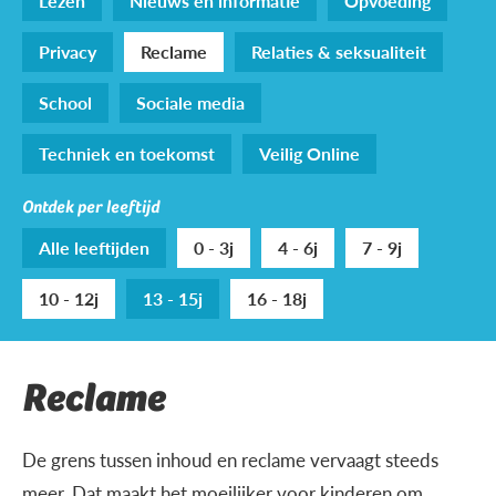
Lezen
Nieuws en informatie
Opvoeding
Privacy
Reclame
Relaties & seksualiteit
School
Sociale media
Techniek en toekomst
Veilig Online
Ontdek per leeftijd
Alle leeftijden
0 - 3j
4 - 6j
7 - 9j
10 - 12j
13 - 15j
16 - 18j
Reclame
De grens tussen inhoud en reclame vervaagt steeds
meer. Dat maakt het moeilijker voor kinderen om