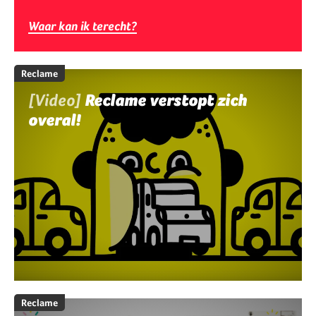
Waar kan ik terecht?
Reclame
[Video]
Reclame verstopt zich
overal!
Reclame