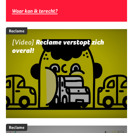
Waar kan ik terecht?
Reclame
[Video]
Reclame verstopt zich
overal!
Reclame