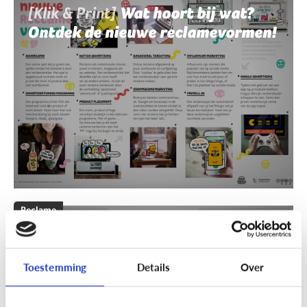
[Klik & Print]
Wat hoort bij wat?
Ontdek de nieuwe reclamevormen!
Reclame
[Klik & Print]
Reclamebingo
Toestemming
Details
Over