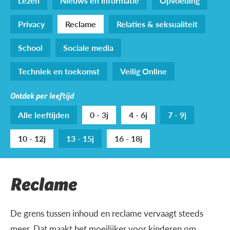
Lezen
Nieuws en informatie
Opvoeding
Privacy
Reclame
Relaties & seksualiteit
School
Sociale media
Techniek en toekomst
Veilig Online
Ontdek per leeftijd
Alle leeftijden
0 - 3j
4 - 6j
7 - 9j
10 - 12j
13 - 15j
16 - 18j
Reclame
De grens tussen inhoud en reclame vervaagt steeds
meer. Dat maakt het moeilijker voor kinderen om