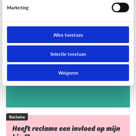
Marketing
Reclame
Kan het kwaad dat mijn kind
Alles toestaan
reclamegames speelt?
Selectie toestaan
Weigeren
Reclame
Heeft reclame een invloed op mijn