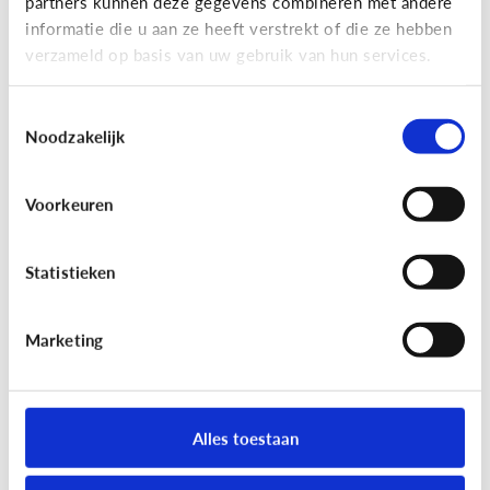
partners kunnen deze gegevens combineren met andere
informatie die u aan ze heeft verstrekt of die ze hebben
verzameld op basis van uw gebruik van hun services.
Toestemmingsselectie
Noodzakelijk
Reclame
Voorkeuren
Kan het kwaad dat mijn kind
reclamegames speelt?
Statistieken
Marketing
Alles toestaan