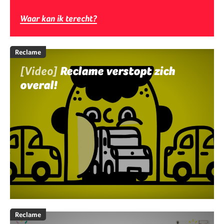
Waar kan ik terecht?
Reclame
[Video]
Reclame verstopt zich
overal!
Reclame