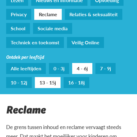
Lezen
Nieuws en informatie
Opvoeding
Privacy
Reclame
Relaties & seksualiteit
School
Sociale media
Techniek en toekomst
Veilig Online
Ontdek per leeftijd
Alle leeftijden
0 - 3j
4 - 6j
7 - 9j
10 - 12j
13 - 15j
16 - 18j
Reclame
De grens tussen inhoud en reclame vervaagt steeds
meer. Dat maakt het moeilijker voor kinderen om