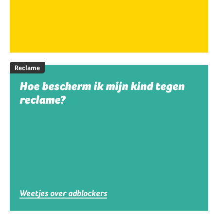
Reclame
Hoe bescherm ik mijn kind tegen
reclame?
Weetjes over adblockers