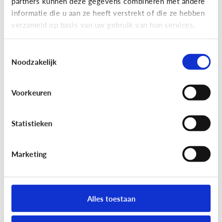
partners kunnen deze gegevens combineren met andere
informatie die u aan ze heeft verstrekt of die ze hebben
verzameld op basis van uw gebruik van hun services.
Toestemmingsselectie
Noodzakelijk
Reclame
Voorkeuren
Kan het kwaad dat mijn kind
reclamegames speelt?
Statistieken
Marketing
Alles toestaan