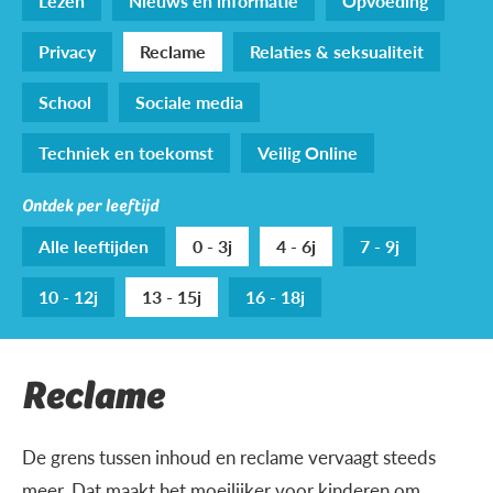
Lezen
Nieuws en informatie
Opvoeding
Privacy
Reclame
Relaties & seksualiteit
School
Sociale media
Techniek en toekomst
Veilig Online
Ontdek per leeftijd
Alle leeftijden
0 - 3j
4 - 6j
7 - 9j
10 - 12j
13 - 15j
16 - 18j
Reclame
De grens tussen inhoud en reclame vervaagt steeds
meer. Dat maakt het moeilijker voor kinderen om