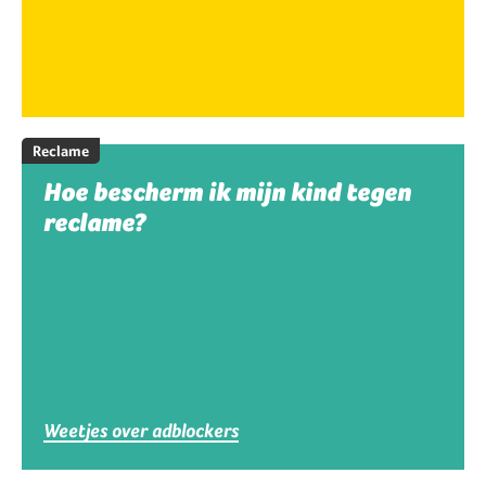
Reclame
Hoe bescherm ik mijn kind tegen
reclame?
Weetjes over adblockers