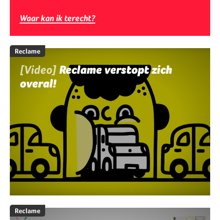
Waar kan ik terecht?
Reclame
[Video]
Reclame verstopt zich
overal!
Reclame