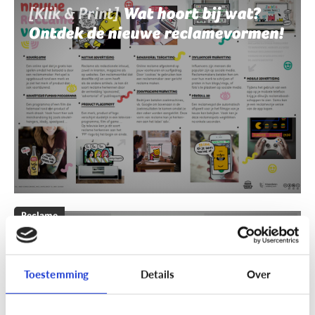
[Klik & Print]
Wat hoort bij wat?
Ontdek de nieuwe reclamevormen!
Reclame
[Klik & Print]
Reclamebingo
Toestemming
Details
Over