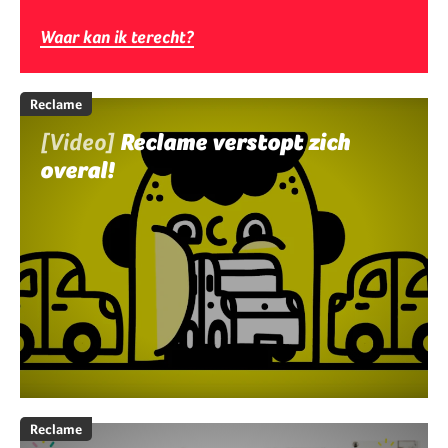
Waar kan ik terecht?
Reclame
[Video]
Reclame verstopt zich
overal!
Reclame