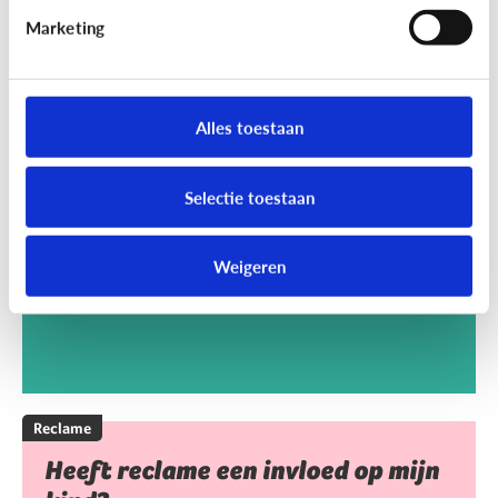
Marketing
Reclame
Kan het kwaad dat mijn kind
Alles toestaan
reclamegames speelt?
Selectie toestaan
Weigeren
Reclame
Heeft reclame een invloed op mijn