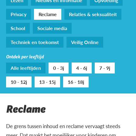
Lezen
Nieuws en informatie
Opvoeding
Privacy
Reclame
Relaties & seksualiteit
School
Sociale media
Techniek en toekomst
Veilig Online
Ontdek per leeftijd
Alle leeftijden
0 - 3j
4 - 6j
7 - 9j
10 - 12j
13 - 15j
16 - 18j
Reclame
De grens tussen inhoud en reclame vervaagt steeds
meer. Dat maakt het moeilijker voor kinderen om