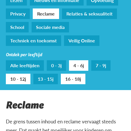
Lezen
Nieuws en informatie
Opvoeding
Privacy
Reclame
Relaties & seksualiteit
School
Sociale media
Techniek en toekomst
Veilig Online
Ontdek per leeftijd
Alle leeftijden
0 - 3j
4 - 6j
7 - 9j
10 - 12j
13 - 15j
16 - 18j
Reclame
De grens tussen inhoud en reclame vervaagt steeds
meer. Dat maakt het moeilijker voor kinderen om