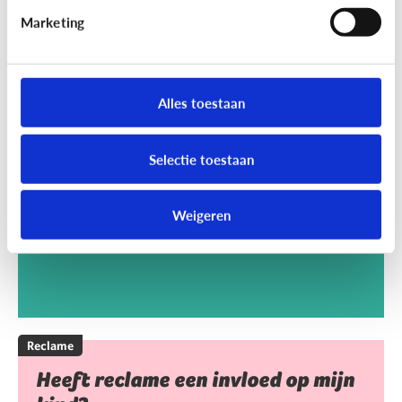
Marketing
Reclame
Kan het kwaad dat mijn kind
Alles toestaan
reclamegames speelt?
Selectie toestaan
Weigeren
Reclame
Heeft reclame een invloed op mijn