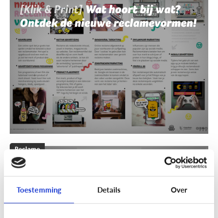
[Klik & Print]
Wat hoort bij wat?
Ontdek de nieuwe reclamevormen!
Reclame
[Klik & Print]
Reclamebingo
Toestemming
Details
Over