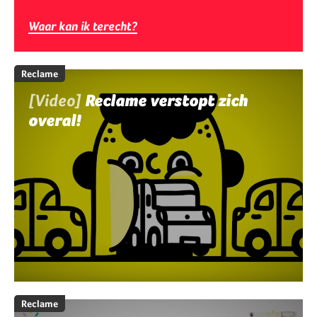
Waar kan ik terecht?
Reclame
[Video]
Reclame verstopt zich
overal!
Reclame