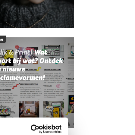
me
lik & Print]
Wat
ort bij wat? Ontdek
e nieuwe
eclamevormen!