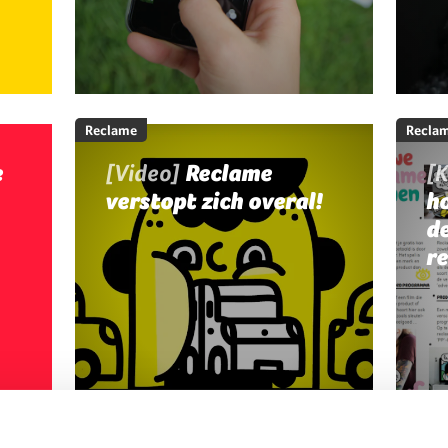
Reclame
Recla
e
[Video]
Reclame
[K
verstopt zich overal!
ho
d
r