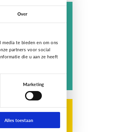
me
Over
an het kwaad dat
jn kind
eclamegames speelt?
l media te bieden en om ons
nze partners voor social
formatie die u aan ze heeft
Marketing
me
n ik kiezen welke
Alles toestaan
clame mijn kind
line ziet?