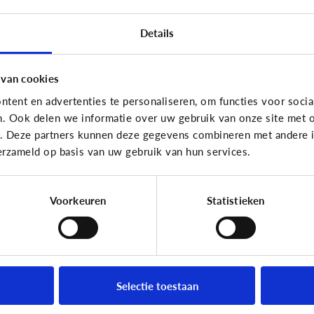
Reclame
Recla
Details
[Game]
Game jezelf
K
reclamewijs
mi
r
 van cookies
tent en advertenties te personaliseren, om functies voor socia
n. Ook delen we informatie over uw gebruik van onze site met o
e. Deze partners kunnen deze gegevens combineren met andere in
erzameld op basis van uw gebruik van hun services.
Leer reclame herkennen!
Voorkeuren
Statistieken
Reclame
Recla
Wie verzamelt info
Ka
Selectie toestaan
?
over mijn kinderen en
re
wat gebeurt ermee?
on