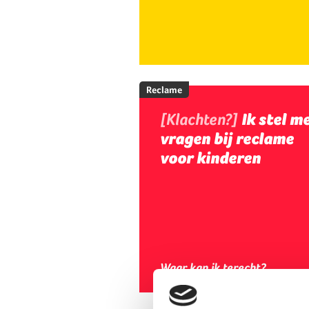
Reclame
[Klachten?]
Ik stel m
vragen bij reclame
voor kinderen
Waar kan ik terecht?