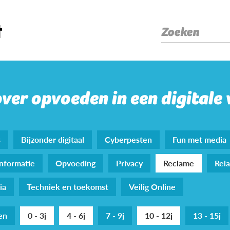
Zoeken
over opvoeden in een digitale
s
Bijzonder digitaal
Cyberpesten
Fun met media
nformatie
Opvoeding
Privacy
Reclame
Rela
ia
Techniek en toekomst
Veilig Online
den
0 - 3j
4 - 6j
7 - 9j
10 - 12j
13 - 15j