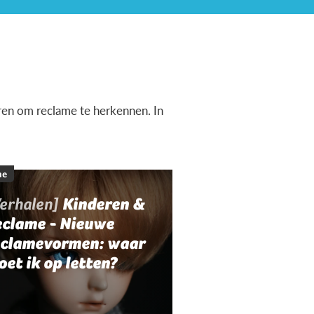
ren om reclame te herkennen. In
.
me
Verhalen]
Kinderen &
eclame - Nieuwe
eclamevormen: waar
et ik op letten?