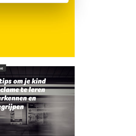
me
tips om je kind
clame te leren
erkennen en
egrijpen