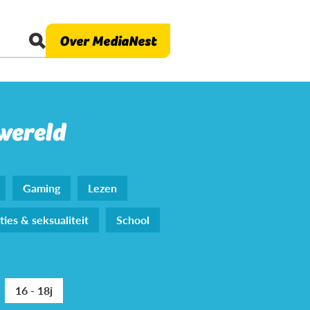
Over MediaNest
 wereld
Gaming
Lezen
ties & seksualiteit
School
16 - 18j