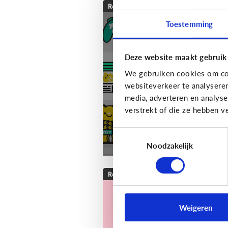
Reclame
Toestemming
[Klik & Print]
Reclamebingo
Deze website maakt gebruik
We gebruiken cookies om con
websiteverkeer te analysere
media, adverteren en analys
verstrekt of die ze hebben v
Toestemmingsselectie
Noodzakelijk
Reclame
Heeft reclame een
Weigeren
invloed op mijn kind