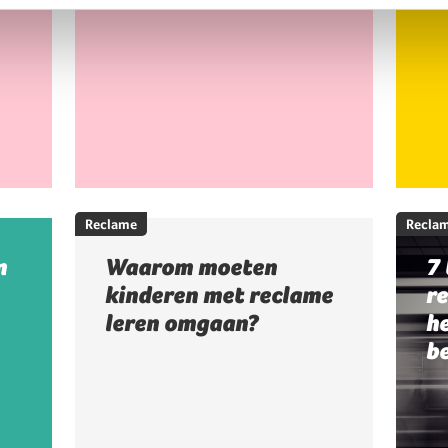
Reclame
Recla
n
Waarom moeten
7 
kinderen met reclame
re
leren omgaan?
h
b