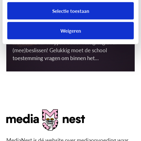
Terecht stel je de vraag of dit wel mag. Want
Selectie toestaan
foto’s kunnen op het internet soms een eigen
leven gaan leiden. Wie krijgt de foto in zijn of haar
Weigeren
bezit? En waarvoor kan de foto precies gebruikt
worden? Daar wil jij als ouder vast graag over
(mee)beslissen! Gelukkig moet de school
toestemming vragen om binnen het
schoolgebouw ‘gerichte’ beelden te mogen
maken én gebruiken. Maar wat is dat dan, een
gericht beeld?
MediaNest is dé website over mediaopvoeding waar