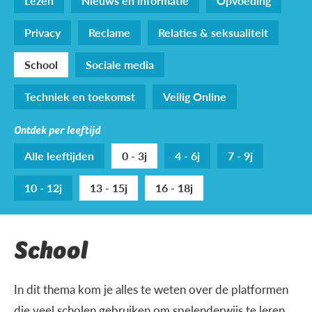
Lezen
Nieuws en informatie
Opvoeding
Privacy
Reclame
Relaties & seksualiteit
School
Sociale media
Techniek en toekomst
Veilig Online
Ontdek per leeftijd
Alle leeftijden
0 - 3j
4 - 6j
7 - 9j
10 - 12j
13 - 15j
16 - 18j
School
In dit thema kom je alles te weten over de platformen
die veel scholen gebruiken om spelenderwijs te leren