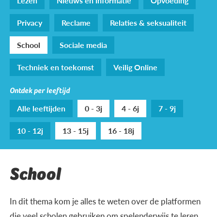
Lezen
Nieuws en informatie
Opvoeding
Privacy
Reclame
Relaties & seksualiteit
School
Sociale media
Techniek en toekomst
Veilig Online
Ontdek per leeftijd
Alle leeftijden
0 - 3j
4 - 6j
7 - 9j
10 - 12j
13 - 15j
16 - 18j
School
In dit thema kom je alles te weten over de platformen
die veel scholen gebruiken om spelenderwijs te leren