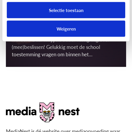
Terecht stel je de vraag of dit wel mag. Want
Selectie toestaan
foto’s kunnen op het internet soms een eigen
leven gaan leiden. Wie krijgt de foto in zijn of haar
Weigeren
bezit? En waarvoor kan de foto precies gebruikt
worden? Daar wil jij als ouder vast graag over
(mee)beslissen! Gelukkig moet de school
toestemming vragen om binnen het
schoolgebouw ‘gerichte’ beelden te mogen
maken én gebruiken. Maar wat is dat dan, een
gericht beeld?
MediaNest is dé website over mediaopvoeding waar