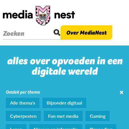
Overslaan
en
naar
de
Over MediaNest
Zoeken
inhoud
gaan
alles over opvoeden in een
digitale wereld
Ontdek per thema
Alle thema's
Bijzonder digitaal
Cyberpesten
Fun met media
Gaming