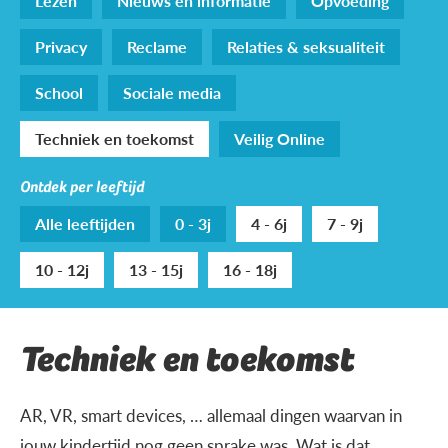
Lezen
Nieuws en informatie
Opvoeding
Privacy
Reclame
Relaties & seksualiteit
School
Sociale media
Techniek en toekomst
Veilig Online
Ontdek per leeftijd
Alle leeftijden
0 - 3j
4 - 6j
7 - 9j
10 - 12j
13 - 15j
16 - 18j
Techniek en toekomst
AR, VR, smart devices, … allemaal dingen waarvan in
jouw kindertijd nog geen sprake was. Wat is dat