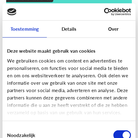
Wat zijn smart devices?
Toestemming
Details
Over
Deze website maakt gebruik van cookies
We gebruiken cookies om content en advertenties te
personaliseren, om functies voor social media te bieden
en om ons websiteverkeer te analyseren. Ook delen we
informatie over uw gebruik van onze site met onze
partners voor social media, adverteren en analyse. Deze
partners kunnen deze gegevens combineren met andere
Techniek en toekomst
informatie die u aan ze heeft verstrekt of die ze hebben
Wat je moet weten over VR en AR
verzameld op basis van uw gebruik van hun services.
Toestemmingsselectie
Noodzakelijk