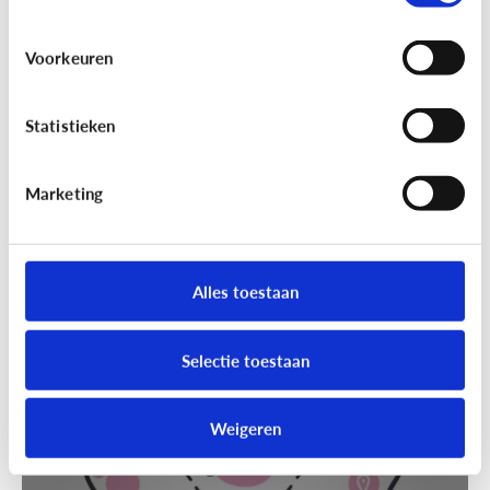
Voorkeuren
Statistieken
Marketing
Techniek en toekomst
[Klik & Print]
Slim speelgoed: waar
moet ik op letten?
Alles toestaan
Selectie toestaan
Weigeren