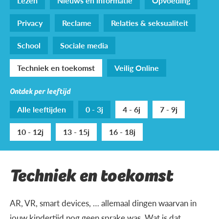
Lezen
Nieuws en informatie
Opvoeding
Privacy
Reclame
Relaties & seksualiteit
School
Sociale media
Techniek en toekomst
Veilig Online
Ontdek per leeftijd
Alle leeftijden
0 - 3j
4 - 6j
7 - 9j
10 - 12j
13 - 15j
16 - 18j
Techniek en toekomst
AR, VR, smart devices, … allemaal dingen waarvan in
jouw kindertijd nog geen sprake was. Wat is dat