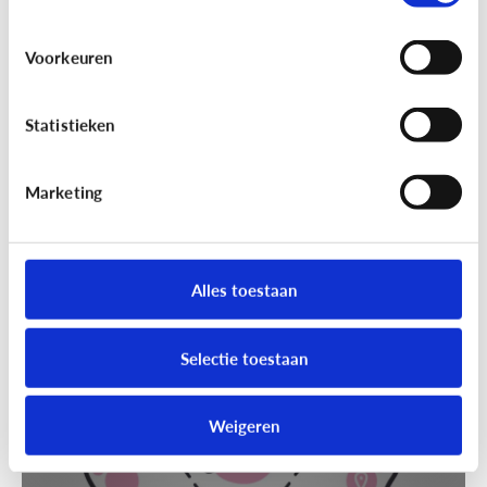
Voorkeuren
Statistieken
Marketing
Techniek en toekomst
[Klik & Print]
Slim speelgoed: waar
moet ik op letten?
Alles toestaan
Selectie toestaan
Weigeren