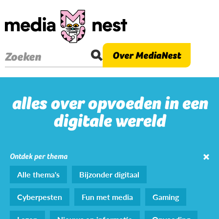
Overslaan
en
naar
de
Over MediaNest
Zoeken
inhoud
gaan
alles over opvoeden in een
digitale wereld
Ontdek per thema
Alle thema's
Bijzonder digitaal
Cyberpesten
Fun met media
Gaming