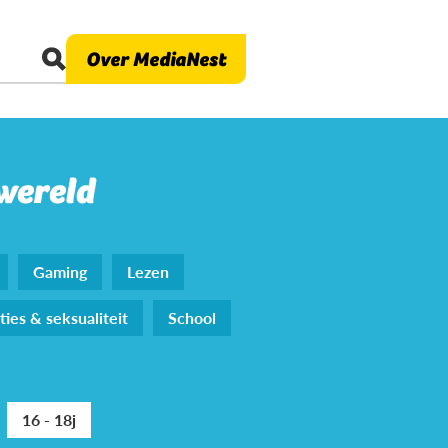
Over MediaNest
 wereld
Gaming
Lezen
ties & seksualiteit
School
16 - 18j