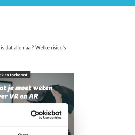
s dat allemaal? Welke risico’s
ek en toekomst
at je moet weten
ver VR en AR
Over