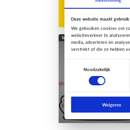
Deze website maakt gebruik
We gebruiken cookies om con
websiteverkeer te analysere
Techniek en toekomst
media, adverteren en analys
verstrekt of die ze hebben v
[Klik & Print]
Slim
speelgoed: waar mo
Toestemmingsselectie
ik op letten?
Noodzakelijk
Weigeren
Download de klik & print