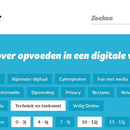
Zoeken
over opvoeden in een digitale
s
Bijzonder digitaal
Cyberpesten
Fun met media
nformatie
Opvoeding
Privacy
Reclame
Rela
ia
Techniek en toekomst
Veilig Online
den
0 - 3j
4 - 6j
7 - 9j
10 - 12j
13 - 15j