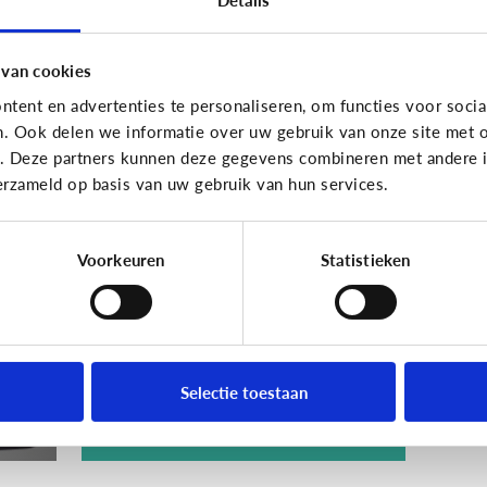
 van cookies
tent en advertenties te personaliseren, om functies voor socia
n. Ook delen we informatie over uw gebruik van onze site met o
Techniek en toekomst
e. Deze partners kunnen deze gegevens combineren met andere in
erzameld op basis van uw gebruik van hun services.
[Quiz]
Wat weet jij
et
over ‘Internet of
Toys’?
Voorkeuren
Statistieken
Selectie toestaan
Ontdek het hier!