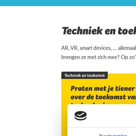
Techniek en to
AR, VR, smart devices, … allemaal
brengen ze met zich mee? Op zo’n
Techniek en toekomst
Praten met je tiener
over de toekomst va
technologie
Toestemming