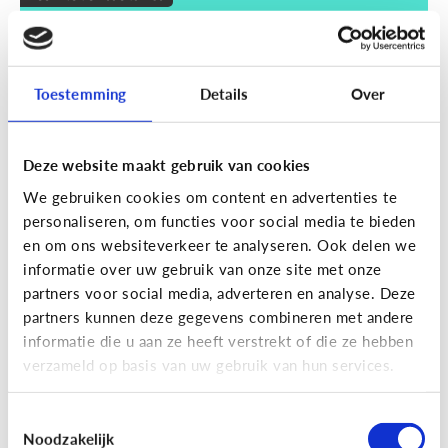
Wat zijn smart devices?
Toestemming
Details
Over
Deze website maakt gebruik van cookies
We gebruiken cookies om content en advertenties te
personaliseren, om functies voor social media te bieden
en om ons websiteverkeer te analyseren. Ook delen we
informatie over uw gebruik van onze site met onze
partners voor social media, adverteren en analyse. Deze
partners kunnen deze gegevens combineren met andere
Techniek en toekomst
informatie die u aan ze heeft verstrekt of die ze hebben
Wat je moet weten over VR en AR
verzameld op basis van uw gebruik van hun services.
Toestemmingsselectie
Noodzakelijk