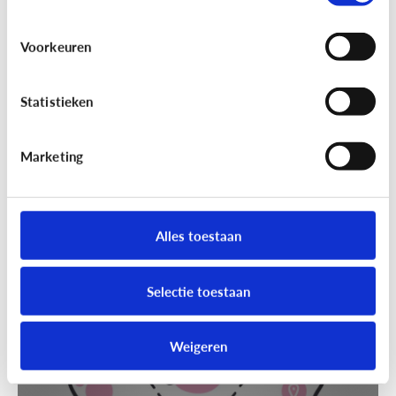
Voorkeuren
Statistieken
Marketing
Techniek en toekomst
[Klik & Print]
Slim speelgoed: waar
moet ik op letten?
Alles toestaan
Selectie toestaan
Weigeren