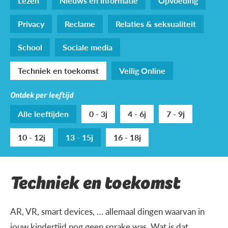
Lezen
Nieuws en informatie
Opvoeding
Privacy
Reclame
Relaties & seksualiteit
School
Sociale media
Techniek en toekomst
Veilig Online
Ontdek per leeftijd
Alle leeftijden
0 - 3j
4 - 6j
7 - 9j
10 - 12j
13 - 15j
16 - 18j
Techniek en toekomst
AR, VR, smart devices, … allemaal dingen waarvan in
jouw kindertijd nog geen sprake was. Wat is dat