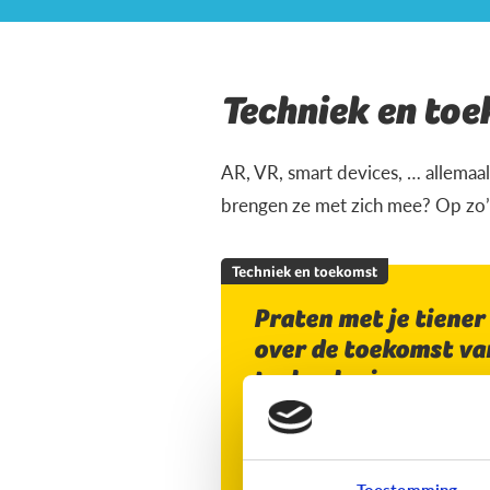
Techniek en to
AR, VR, smart devices, … allemaal
brengen ze met zich mee? Op zo’n
Techniek en toekomst
Praten met je tiener
over de toekomst va
technologie
Toestemming