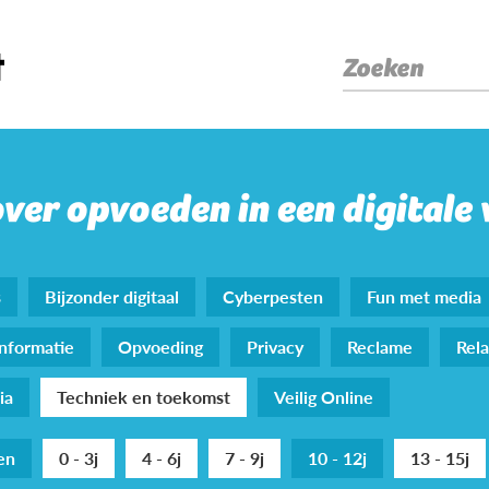
Zoeken
over opvoeden in een digitale
s
Bijzonder digitaal
Cyberpesten
Fun met media
nformatie
Opvoeding
Privacy
Reclame
Rela
ia
Techniek en toekomst
Veilig Online
den
0 - 3j
4 - 6j
7 - 9j
10 - 12j
13 - 15j