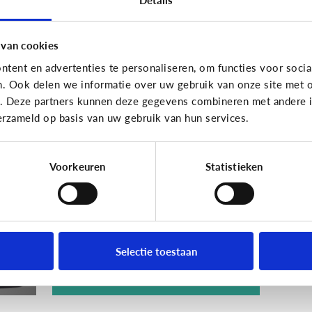
 van cookies
tent en advertenties te personaliseren, om functies voor socia
n. Ook delen we informatie over uw gebruik van onze site met o
Techniek en toekomst
e. Deze partners kunnen deze gegevens combineren met andere in
erzameld op basis van uw gebruik van hun services.
[Quiz]
Wat weet jij
et
over ‘Internet of
Toys’?
Voorkeuren
Statistieken
Selectie toestaan
Ontdek het hier!