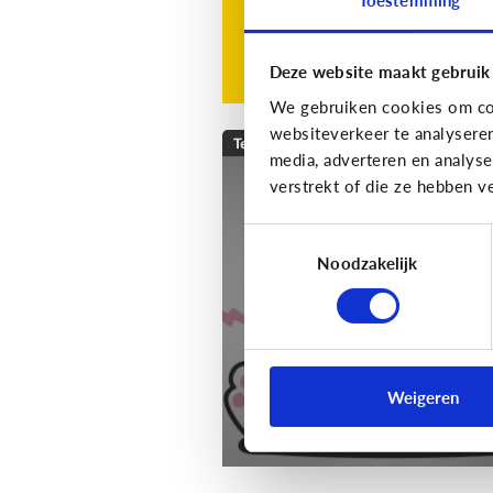
Deze website maakt gebruik
We gebruiken cookies om con
websiteverkeer te analysere
Techniek en toekomst
media, adverteren en analys
verstrekt of die ze hebben v
[Klik & Print]
Slim
speelgoed: waar mo
Toestemmingsselectie
ik op letten?
Noodzakelijk
Weigeren
Download de klik & print