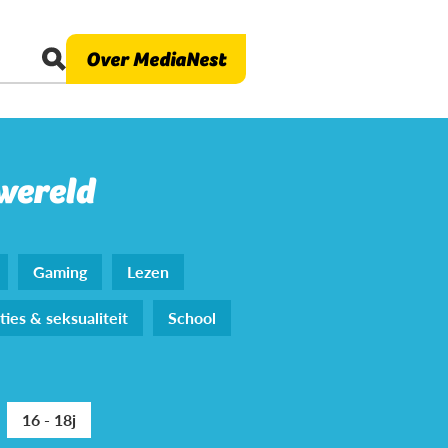
Over MediaNest
 wereld
Gaming
Lezen
ties & seksualiteit
School
16 - 18j