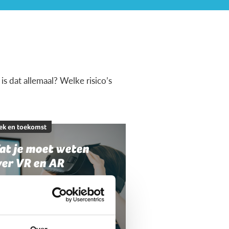
s dat allemaal? Welke risico’s
ek en toekomst
at je moet weten
ver VR en AR
Over