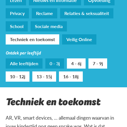
Lezen
Nieuws en informatie
Opvoeding
Privacy
Reclame
Relaties & seksualiteit
School
Sociale media
Techniek en toekomst
Veilig Online
Ontdek per leeftijd
Alle leeftijden
0 - 3j
4 - 6j
7 - 9j
10 - 12j
13 - 15j
16 - 18j
Techniek en toekomst
AR, VR, smart devices, … allemaal dingen waarvan in
jouw kindertijd nog geen sprake was. Wat is dat