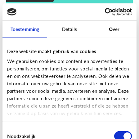
Wat zijn smart devices?
Toestemming
Details
Over
Deze website maakt gebruik van cookies
We gebruiken cookies om content en advertenties te
personaliseren, om functies voor social media te bieden
en om ons websiteverkeer te analyseren. Ook delen we
informatie over uw gebruik van onze site met onze
partners voor social media, adverteren en analyse. Deze
partners kunnen deze gegevens combineren met andere
Techniek en toekomst
informatie die u aan ze heeft verstrekt of die ze hebben
Wat je moet weten over VR en AR
verzameld op basis van uw gebruik van hun services.
Toestemmingsselectie
Noodzakelijk