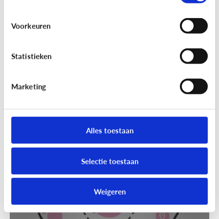
Voorkeuren
Statistieken
Marketing
Techniek en toekomst
[Klik & Print]
Slim speelgoed: waar
moet ik op letten?
Alles toestaan
Selectie toestaan
Weigeren