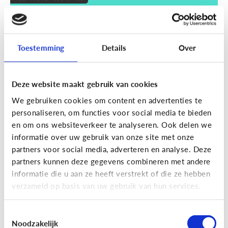
Wat zijn smart devices?
Toestemming
Details
Over
Deze website maakt gebruik van cookies
We gebruiken cookies om content en advertenties te
personaliseren, om functies voor social media te bieden
en om ons websiteverkeer te analyseren. Ook delen we
informatie over uw gebruik van onze site met onze
partners voor social media, adverteren en analyse. Deze
partners kunnen deze gegevens combineren met andere
Techniek en toekomst
informatie die u aan ze heeft verstrekt of die ze hebben
Wat je moet weten over VR en AR
verzameld op basis van uw gebruik van hun services.
Toestemmingsselectie
Noodzakelijk