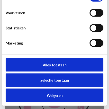
Voorkeuren
Statistieken
Marketing
Techniek en toekomst
[Klik & Print]
Slim speelgoed: waar
moet ik op letten?
Alles toestaan
Selectie toestaan
Weigeren