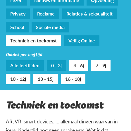
Lezen
Nieuws en informatie
Opvoeding
Privacy
Reclame
Relaties & seksualiteit
School
Sociale media
Techniek en toekomst
Veilig Online
Ontdek per leeftijd
Alle leeftijden
0 - 3j
4 - 6j
7 - 9j
10 - 12j
13 - 15j
16 - 18j
Techniek en toekomst
AR, VR, smart devices, … allemaal dingen waarvan in
jouw kindertijd nog geen sprake was. Wat is dat