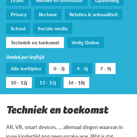
Lezen
Nieuws en informatie
Opvoeding
Privacy
Reclame
Relaties & seksualiteit
School
Sociale media
Techniek en toekomst
Veilig Online
Ontdek per leeftijd
Alle leeftijden
0 - 3j
4 - 6j
7 - 9j
10 - 12j
13 - 15j
16 - 18j
Techniek en toekomst
AR, VR, smart devices, … allemaal dingen waarvan in
jouw kindertijd nog geen sprake was. Wat is dat