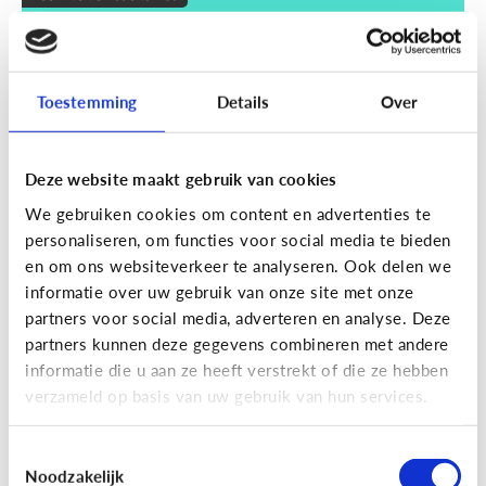
Wat zijn smart devices?
Toestemming
Details
Over
Deze website maakt gebruik van cookies
We gebruiken cookies om content en advertenties te
personaliseren, om functies voor social media te bieden
en om ons websiteverkeer te analyseren. Ook delen we
informatie over uw gebruik van onze site met onze
partners voor social media, adverteren en analyse. Deze
partners kunnen deze gegevens combineren met andere
Techniek en toekomst
informatie die u aan ze heeft verstrekt of die ze hebben
Wat je moet weten over VR en AR
verzameld op basis van uw gebruik van hun services.
Toestemmingsselectie
Noodzakelijk