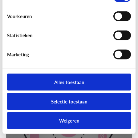
Voorkeuren
Statistieken
Marketing
Techniek en toekomst
[Klik & Print]
Slim speelgoed: waar
moet ik op letten?
Alles toestaan
Selectie toestaan
Weigeren