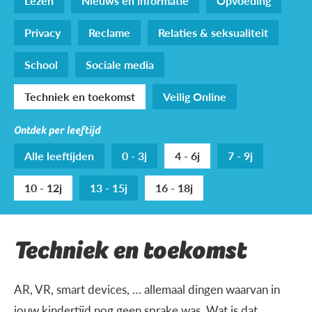
Lezen
Nieuws en informatie
Opvoeding
Privacy
Reclame
Relaties & seksualiteit
School
Sociale media
Techniek en toekomst
Veilig Online
Ontdek per leeftijd
Alle leeftijden
0 - 3j
4 - 6j
7 - 9j
10 - 12j
13 - 15j
16 - 18j
Techniek en toekomst
AR, VR, smart devices, … allemaal dingen waarvan in
jouw kindertijd nog geen sprake was. Wat is dat