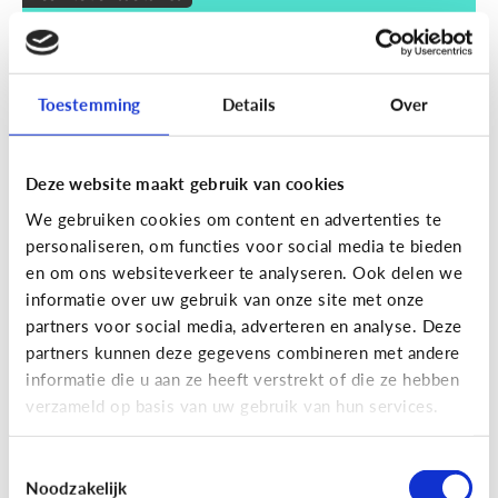
Wat zijn smart devices?
Toestemming
Details
Over
Deze website maakt gebruik van cookies
We gebruiken cookies om content en advertenties te
personaliseren, om functies voor social media te bieden
en om ons websiteverkeer te analyseren. Ook delen we
informatie over uw gebruik van onze site met onze
partners voor social media, adverteren en analyse. Deze
partners kunnen deze gegevens combineren met andere
Techniek en toekomst
informatie die u aan ze heeft verstrekt of die ze hebben
Wat je moet weten over VR en AR
verzameld op basis van uw gebruik van hun services.
Toestemmingsselectie
Noodzakelijk