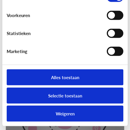
Voorkeuren
Statistieken
Marketing
Techniek en toekomst
[Klik & Print]
Slim speelgoed: waar
moet ik op letten?
Alles toestaan
Selectie toestaan
Weigeren