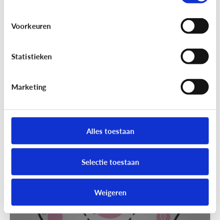
Voorkeuren
Statistieken
Marketing
Techniek en toekomst
[Klik & Print]
Slim speelgoed: waar
moet ik op letten?
Alles toestaan
Selectie toestaan
Weigeren