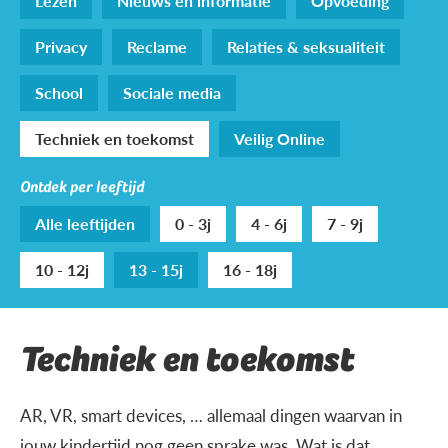
Lezen
Nieuws en informatie
Opvoeding
Privacy
Reclame
Relaties & seksualiteit
School
Sociale media
Techniek en toekomst
Veilig Online
Ontdek per leeftijd
Alle leeftijden
0 - 3j
4 - 6j
7 - 9j
10 - 12j
13 - 15j
16 - 18j
Techniek en toekomst
AR, VR, smart devices, … allemaal dingen waarvan in
jouw kindertijd nog geen sprake was. Wat is dat