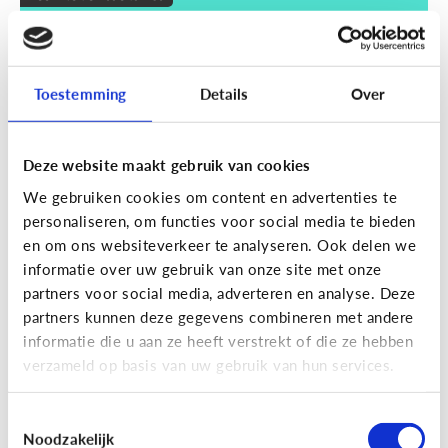
Wat zijn smart devices?
Toestemming
Details
Over
Deze website maakt gebruik van cookies
We gebruiken cookies om content en advertenties te
personaliseren, om functies voor social media te bieden
en om ons websiteverkeer te analyseren. Ook delen we
informatie over uw gebruik van onze site met onze
partners voor social media, adverteren en analyse. Deze
partners kunnen deze gegevens combineren met andere
Techniek en toekomst
informatie die u aan ze heeft verstrekt of die ze hebben
Wat je moet weten over VR en AR
verzameld op basis van uw gebruik van hun services.
Toestemmingsselectie
Noodzakelijk