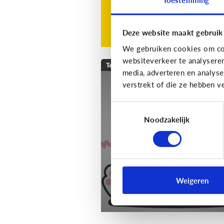
Deze website maakt gebruik
We gebruiken cookies om con
websiteverkeer te analysere
Techniek en toekomst
media, adverteren en analys
verstrekt of die ze hebben v
[Klik & Print]
Slim
speelgoed: waar mo
Toestemmingsselectie
ik op letten?
Noodzakelijk
Weigeren
Download de klik & print