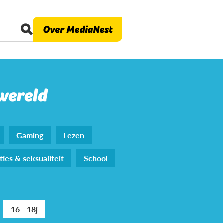
Over MediaNest
 wereld
Gaming
Lezen
ties & seksualiteit
School
16 - 18j