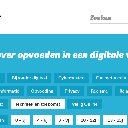
Zoeken
over opvoeden in een digitale
s
Bijzonder digitaal
Cyberpesten
Fun met media
nformatie
Opvoeding
Privacy
Reclame
Rela
ia
Techniek en toekomst
Veilig Online
den
0 - 3j
4 - 6j
7 - 9j
10 - 12j
13 - 15j