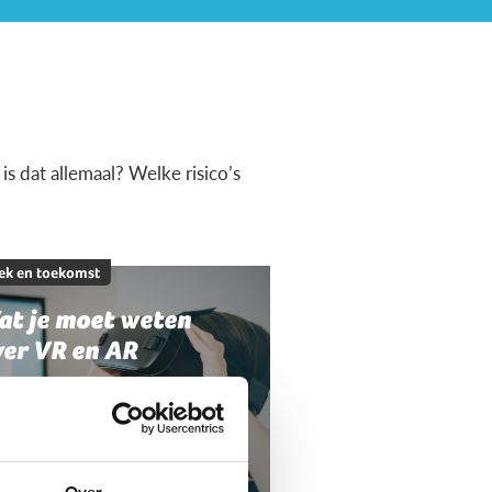
s dat allemaal? Welke risico’s
ek en toekomst
at je moet weten
ver VR en AR
Over