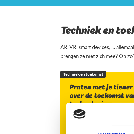
Techniek en to
AR, VR, smart devices, … allemaal
brengen ze met zich mee? Op zo’n
Techniek en toekomst
Praten met je tiener
over de toekomst va
technologie
Toestemming