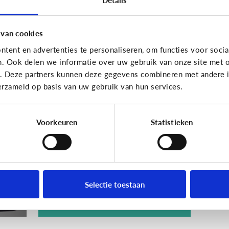
 van cookies
tent en advertenties te personaliseren, om functies voor socia
n. Ook delen we informatie over uw gebruik van onze site met o
Techniek en toekomst
e. Deze partners kunnen deze gegevens combineren met andere in
erzameld op basis van uw gebruik van hun services.
[Quiz]
Wat weet jij
et
over ‘Internet of
Toys’?
Voorkeuren
Statistieken
Selectie toestaan
Ontdek het hier!