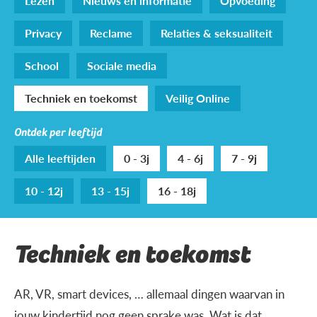
Lezen
Nieuws en informatie
Opvoeding
Privacy
Reclame
Relaties & seksualiteit
School
Sociale media
Techniek en toekomst
Veilig Online
Ontdek per leeftijd
Alle leeftijden
0 - 3j
4 - 6j
7 - 9j
10 - 12j
13 - 15j
16 - 18j
Techniek en toekomst
AR, VR, smart devices, … allemaal dingen waarvan in
jouw kindertijd nog geen sprake was. Wat is dat