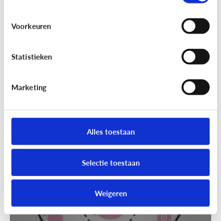
Voorkeuren
Statistieken
Marketing
Techniek en toekomst
[Klik & Print]
Slim speelgoed: waar
moet ik op letten?
Alles toestaan
Selectie toestaan
Weigeren