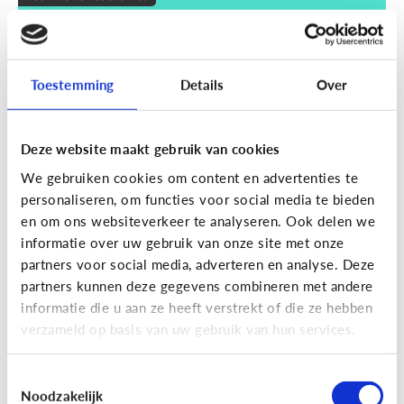
Wat zijn smart devices?
Toestemming
Details
Over
Deze website maakt gebruik van cookies
We gebruiken cookies om content en advertenties te
personaliseren, om functies voor social media te bieden
en om ons websiteverkeer te analyseren. Ook delen we
informatie over uw gebruik van onze site met onze
partners voor social media, adverteren en analyse. Deze
partners kunnen deze gegevens combineren met andere
Techniek en toekomst
informatie die u aan ze heeft verstrekt of die ze hebben
Wat je moet weten over VR en AR
verzameld op basis van uw gebruik van hun services.
Toestemmingsselectie
Noodzakelijk