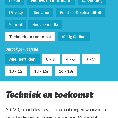
Lezen
Nieuws en informatie
Opvoeding
Privacy
Reclame
Relaties & seksualiteit
School
Sociale media
Techniek en toekomst
Veilig Online
Ontdek per leeftijd
Alle leeftijden
0 - 3j
4 - 6j
7 - 9j
10 - 12j
13 - 15j
16 - 18j
Techniek en toekomst
AR, VR, smart devices, … allemaal dingen waarvan in
jouw kindertijd nog geen sprake was. Wat is dat