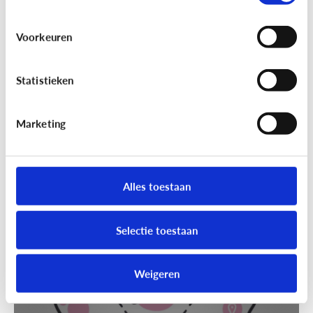
Voorkeuren
Statistieken
Marketing
Techniek en toekomst
[Klik & Print]
Slim speelgoed: waar
moet ik op letten?
Alles toestaan
Selectie toestaan
Weigeren