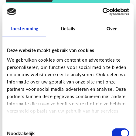
Wat zijn smart devices?
Toestemming
Details
Over
Deze website maakt gebruik van cookies
We gebruiken cookies om content en advertenties te
personaliseren, om functies voor social media te bieden
en om ons websiteverkeer te analyseren. Ook delen we
informatie over uw gebruik van onze site met onze
partners voor social media, adverteren en analyse. Deze
partners kunnen deze gegevens combineren met andere
Techniek en toekomst
informatie die u aan ze heeft verstrekt of die ze hebben
Wat je moet weten over VR en AR
verzameld op basis van uw gebruik van hun services.
Toestemmingsselectie
Noodzakelijk