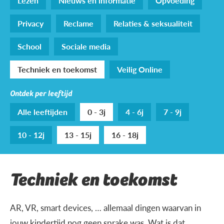
Lezen
Nieuws en informatie
Opvoeding
Privacy
Reclame
Relaties & seksualiteit
School
Sociale media
Techniek en toekomst
Veilig Online
Ontdek per leeftijd
Alle leeftijden
0 - 3j
4 - 6j
7 - 9j
10 - 12j
13 - 15j
16 - 18j
Techniek en toekomst
AR, VR, smart devices, … allemaal dingen waarvan in
jouw kindertijd nog geen sprake was. Wat is dat