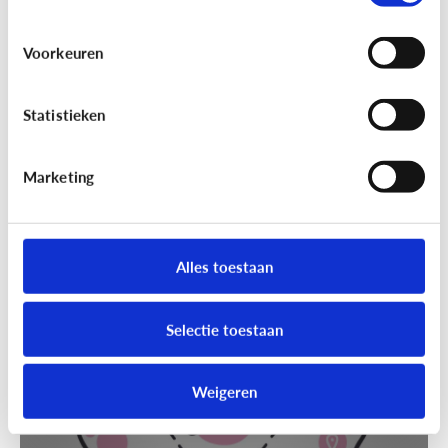
Voorkeuren
Statistieken
Marketing
Techniek en toekomst
[Klik & Print]
Slim speelgoed: waar
moet ik op letten?
Alles toestaan
Selectie toestaan
Weigeren