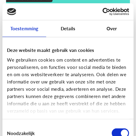
Wat zijn smart devices?
Toestemming
Details
Over
Deze website maakt gebruik van cookies
We gebruiken cookies om content en advertenties te
personaliseren, om functies voor social media te bieden
en om ons websiteverkeer te analyseren. Ook delen we
informatie over uw gebruik van onze site met onze
partners voor social media, adverteren en analyse. Deze
partners kunnen deze gegevens combineren met andere
Techniek en toekomst
informatie die u aan ze heeft verstrekt of die ze hebben
Wat je moet weten over VR en AR
verzameld op basis van uw gebruik van hun services.
Toestemmingsselectie
Noodzakelijk