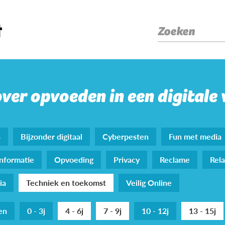
Zoeken
over opvoeden in een digitale
s
Bijzonder digitaal
Cyberpesten
Fun met media
nformatie
Opvoeding
Privacy
Reclame
Rela
ia
Techniek en toekomst
Veilig Online
den
0 - 3j
4 - 6j
7 - 9j
10 - 12j
13 - 15j