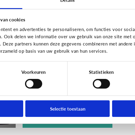
 van cookies
tent en advertenties te personaliseren, om functies voor socia
n. Ook delen we informatie over uw gebruik van onze site met o
Techniek en toekomst
e. Deze partners kunnen deze gegevens combineren met andere in
erzameld op basis van uw gebruik van hun services.
[Quiz]
Wat weet jij
et
over ‘Internet of
Toys’?
Voorkeuren
Statistieken
Selectie toestaan
Ontdek het hier!