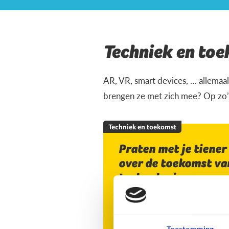
Techniek en to
AR, VR, smart devices, … allemaal
brengen ze met zich mee? Op zo’n
Techniek en toekomst
Praten met je tiener
over de toekomst va
technologie
Toestemming