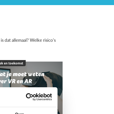
s dat allemaal? Welke risico’s
ek en toekomst
at je moet weten
ver VR en AR
Over