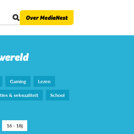
Over MediaNest
 wereld
Gaming
Lezen
ties & seksualiteit
School
16 - 18j