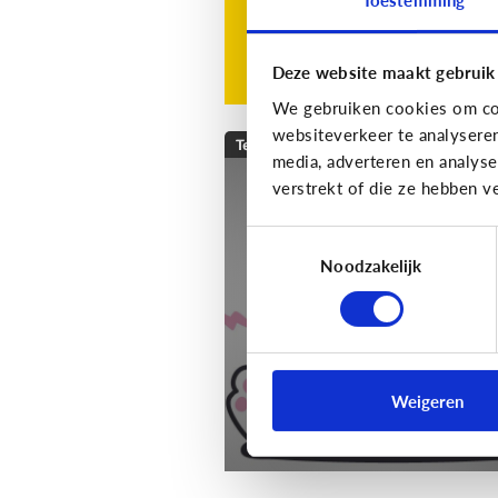
Deze website maakt gebruik
We gebruiken cookies om con
websiteverkeer te analysere
Techniek en toekomst
media, adverteren en analys
verstrekt of die ze hebben v
[Klik & Print]
Slim
speelgoed: waar mo
Toestemmingsselectie
ik op letten?
Noodzakelijk
Weigeren
Download de klik & print