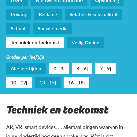
Lezen
Nieuws en informatie
Opvoeding
Privacy
Reclame
Relaties & seksualiteit
School
Sociale media
Techniek en toekomst
Veilig Online
Ontdek per leeftijd
Alle leeftijden
0 - 3j
4 - 6j
7 - 9j
10 - 12j
13 - 15j
16 - 18j
Techniek en toekomst
AR, VR, smart devices, … allemaal dingen waarvan in
jouw kindertijd nog geen sprake was. Wat is dat