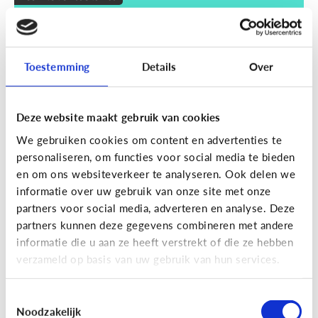
Wat zijn smart devices?
Toestemming
Details
Over
Deze website maakt gebruik van cookies
We gebruiken cookies om content en advertenties te
personaliseren, om functies voor social media te bieden
en om ons websiteverkeer te analyseren. Ook delen we
informatie over uw gebruik van onze site met onze
partners voor social media, adverteren en analyse. Deze
partners kunnen deze gegevens combineren met andere
Techniek en toekomst
informatie die u aan ze heeft verstrekt of die ze hebben
Wat je moet weten over VR en AR
verzameld op basis van uw gebruik van hun services.
Toestemmingsselectie
Noodzakelijk