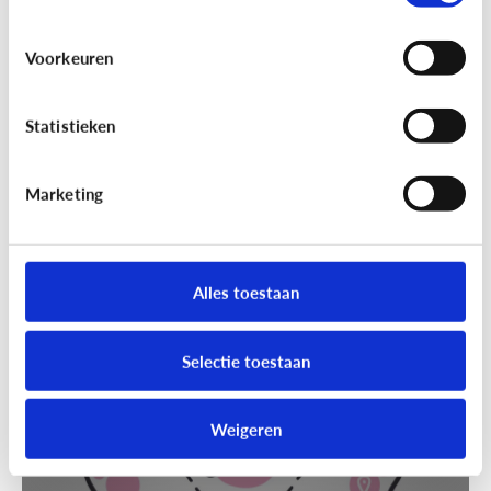
Voorkeuren
Statistieken
Marketing
Techniek en toekomst
[Klik & Print]
Slim speelgoed: waar
moet ik op letten?
Alles toestaan
Selectie toestaan
Weigeren