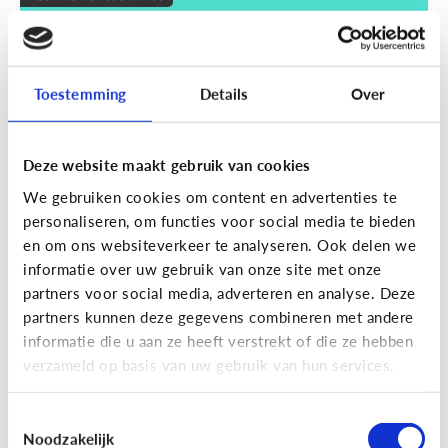
Wat zijn smart devices?
Toestemming
Details
Over
Deze website maakt gebruik van cookies
We gebruiken cookies om content en advertenties te
personaliseren, om functies voor social media te bieden
en om ons websiteverkeer te analyseren. Ook delen we
informatie over uw gebruik van onze site met onze
partners voor social media, adverteren en analyse. Deze
partners kunnen deze gegevens combineren met andere
Techniek en toekomst
informatie die u aan ze heeft verstrekt of die ze hebben
Wat je moet weten over VR en AR
verzameld op basis van uw gebruik van hun services.
Toestemmingsselectie
Noodzakelijk