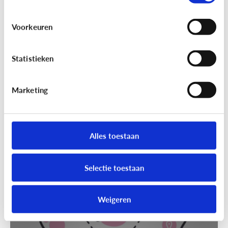
Voorkeuren
Statistieken
Marketing
Techniek en toekomst
[Klik & Print]
Slim speelgoed: waar
moet ik op letten?
Alles toestaan
Selectie toestaan
Weigeren