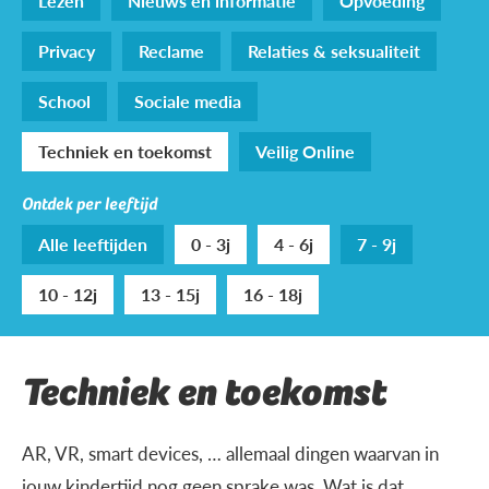
Lezen
Nieuws en informatie
Opvoeding
Privacy
Reclame
Relaties & seksualiteit
School
Sociale media
Techniek en toekomst
Veilig Online
Ontdek per leeftijd
Alle leeftijden
0 - 3j
4 - 6j
7 - 9j
10 - 12j
13 - 15j
16 - 18j
Techniek en toekomst
AR, VR, smart devices, … allemaal dingen waarvan in
jouw kindertijd nog geen sprake was. Wat is dat