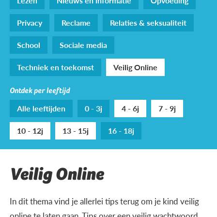
Lezen
Nieuws en informatie
Opvoeding
Privacy
Reclame
Relaties & seksualiteit
School
Sociale media
Techniek en toekomst
Veilig Online
Ontdek per leeftijd
Alle leeftijden
0 - 3j
4 - 6j
7 - 9j
10 - 12j
13 - 15j
16 - 18j
Veilig Online
In dit thema vind je allerlei tips terug om je kind veilig
online te laten gaan. Tips over een veilig wachtwoord,