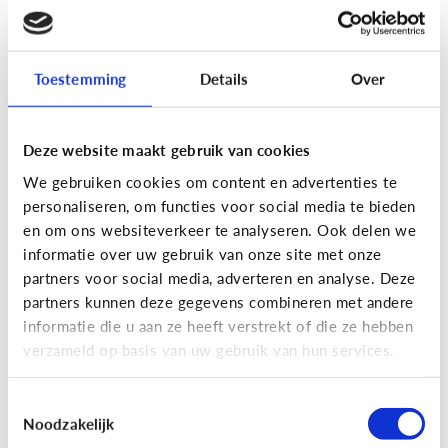
[Actua]
Hoe snel geven jongeren
hun bankkaart in ruil voor geld?
Toestemming
Details
Over
Deze website maakt gebruik van cookies
We gebruiken cookies om content en advertenties te
personaliseren, om functies voor social media te bieden
En wat zijn 'geldezels'?
en om ons websiteverkeer te analyseren. Ook delen we
informatie over uw gebruik van onze site met onze
partners voor social media, adverteren en analyse. Deze
Veilig Online
partners kunnen deze gegevens combineren met andere
[Hoe werkt het?]
Locatiegegevens
informatie die u aan ze heeft verstrekt of die ze hebben
verzameld op basis van uw gebruik van hun services.
delen via de smartphone
Toestemmingsselectie
Noodzakelijk