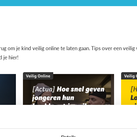
terug om je kind veilig online te laten gaan. Tips over een veil
je hier!
Veilig Online
Veilig
[Actua]
Hoe snel geven
[H
jongeren hun
L
bankkaart in ruil voor
v
geld?
Details