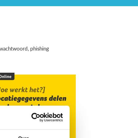
ig wachtwoord, phishing
 Online
oe werkt het?]
ocatiegegevens delen
ia de smartphone
Over