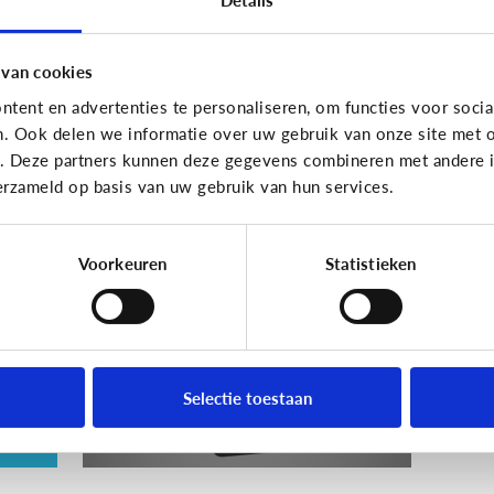
En wat zijn 'geldezels'?
 van cookies
tent en advertenties te personaliseren, om functies voor socia
n. Ook delen we informatie over uw gebruik van onze site met o
Veilig Online
e. Deze partners kunnen deze gegevens combineren met andere in
erzameld op basis van uw gebruik van hun services.
e
Wat is een veilig
wachtwoord voor mijn
kind?
Voorkeuren
Statistieken
ie
Selectie toestaan