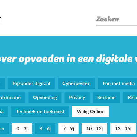
Zoeken
over opvoeden in een digitale
s
Bijzonder digitaal
Cyberpesten
Fun met media
nformatie
Opvoeding
Privacy
Reclame
Rela
ia
Techniek en toekomst
Veilig Online
den
0 - 3j
4 - 6j
7 - 9j
10 - 12j
13 - 15j