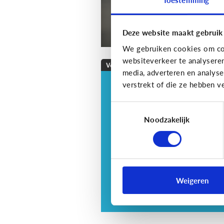
Deze website maakt gebruik
We gebruiken cookies om con
websiteverkeer te analysere
Veilig Online
media, adverteren en analys
verstrekt of die ze hebben v
Veilig online: hoe do
ik dat?
Toestemmingsselectie
Je zorgt er best voor dat je
Noodzakelijk
informatie alleen deelt met w
jij dit echt wilt. Hoe kan je dit
doen?
Weigeren
3 tips voor tieners