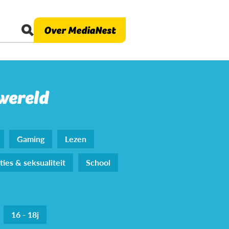
Over MediaNest
 wereld
Gaming
Lezen
ties & seksualiteit
School
16 - 18j