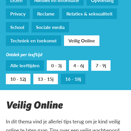
Lezen
Nieuws en informatie
Opvoeding
Privacy
Reclame
Relaties & seksualiteit
School
Sociale media
Techniek en toekomst
Veilig Online
Ontdek per leeftijd
Alle leeftijden
0 - 3j
4 - 6j
7 - 9j
10 - 12j
13 - 15j
16 - 18j
Veilig Online
In dit thema vind je allerlei tips terug om je kind veilig
online te laten gaan. Tips over een veilig wachtwoord,