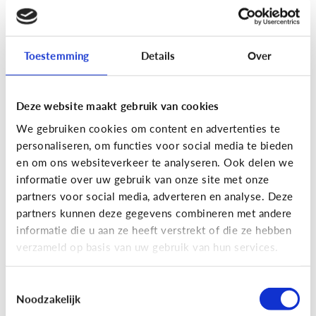
[Actua]
Hoe snel geven jongeren
hun bankkaart in ruil voor geld?
Toestemming
Details
Over
Deze website maakt gebruik van cookies
We gebruiken cookies om content en advertenties te
personaliseren, om functies voor social media te bieden
En wat zijn 'geldezels'?
en om ons websiteverkeer te analyseren. Ook delen we
informatie over uw gebruik van onze site met onze
partners voor social media, adverteren en analyse. Deze
Veilig Online
partners kunnen deze gegevens combineren met andere
[Hoe werkt het?]
Locatiegegevens
informatie die u aan ze heeft verstrekt of die ze hebben
verzameld op basis van uw gebruik van hun services.
delen via de smartphone
Toestemmingsselectie
Noodzakelijk