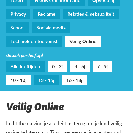
Lezen
Nieuws en informatie
Opvoeding
Privacy
Reclame
Relaties & seksualiteit
School
Sociale media
Techniek en toekomst
Veilig Online
Ontdek per leeftijd
Alle leeftijden
0 - 3j
4 - 6j
7 - 9j
10 - 12j
13 - 15j
16 - 18j
Veilig Online
In dit thema vind je allerlei tips terug om je kind veilig
online te laten gaan. Tips over een veilig wachtwoord,