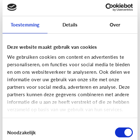
[Actua]
Hoe snel geven jongeren
hun bankkaart in ruil voor geld?
Toestemming
Details
Over
Deze website maakt gebruik van cookies
We gebruiken cookies om content en advertenties te
personaliseren, om functies voor social media te bieden
En wat zijn 'geldezels'?
en om ons websiteverkeer te analyseren. Ook delen we
informatie over uw gebruik van onze site met onze
partners voor social media, adverteren en analyse. Deze
Veilig Online
partners kunnen deze gegevens combineren met andere
[Hoe werkt het?]
Locatiegegevens
informatie die u aan ze heeft verstrekt of die ze hebben
verzameld op basis van uw gebruik van hun services.
delen via de smartphone
Toestemmingsselectie
Noodzakelijk