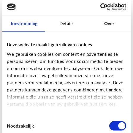
[Actua]
Hoe snel geven jongeren
hun bankkaart in ruil voor geld?
Toestemming
Details
Over
Deze website maakt gebruik van cookies
We gebruiken cookies om content en advertenties te
personaliseren, om functies voor social media te bieden
En wat zijn 'geldezels'?
en om ons websiteverkeer te analyseren. Ook delen we
informatie over uw gebruik van onze site met onze
partners voor social media, adverteren en analyse. Deze
Veilig Online
partners kunnen deze gegevens combineren met andere
[Hoe werkt het?]
Locatiegegevens
informatie die u aan ze heeft verstrekt of die ze hebben
verzameld op basis van uw gebruik van hun services.
delen via de smartphone
Toestemmingsselectie
Noodzakelijk