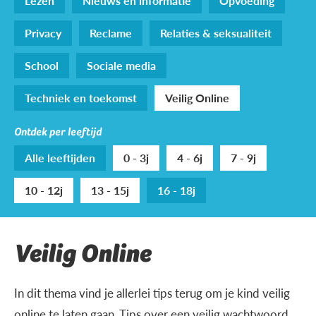
Lezen
Nieuws en informatie
Opvoeding
Privacy
Reclame
Relaties & seksualiteit
School
Sociale media
Techniek en toekomst
Veilig Online
Ontdek per leeftijd
Alle leeftijden
0 - 3j
4 - 6j
7 - 9j
10 - 12j
13 - 15j
16 - 18j
Veilig Online
In dit thema vind je allerlei tips terug om je kind veilig
online te laten gaan. Tips over een veilig wachtwoord,