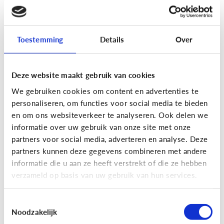
[Actua]
Hoe snel geven jongeren
hun bankkaart in ruil voor geld?
Toestemming
Details
Over
Deze website maakt gebruik van cookies
We gebruiken cookies om content en advertenties te
personaliseren, om functies voor social media te bieden
En wat zijn 'geldezels'?
en om ons websiteverkeer te analyseren. Ook delen we
informatie over uw gebruik van onze site met onze
partners voor social media, adverteren en analyse. Deze
Veilig Online
partners kunnen deze gegevens combineren met andere
[Hoe werkt het?]
Locatiegegevens
informatie die u aan ze heeft verstrekt of die ze hebben
verzameld op basis van uw gebruik van hun services.
delen via de smartphone
Toestemmingsselectie
Noodzakelijk