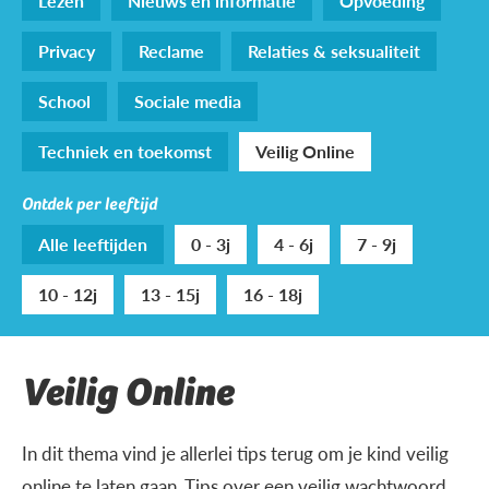
Lezen
Nieuws en informatie
Opvoeding
Privacy
Reclame
Relaties & seksualiteit
School
Sociale media
Techniek en toekomst
Veilig Online
Ontdek per leeftijd
Alle leeftijden
0 - 3j
4 - 6j
7 - 9j
10 - 12j
13 - 15j
16 - 18j
Veilig Online
In dit thema vind je allerlei tips terug om je kind veilig
online te laten gaan. Tips over een veilig wachtwoord,